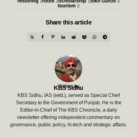
restoring
roots
Scholarship
Sikh Gurus
1
3
1
5
tourism
3
Share
this article
Written by
KBS Sidhu
KBS Sidhu, IAS (retd.), served as Special Chief
Secretary to the Government of Punjab. He is the
Editor-in-Chief of The KBS Chronicle, a daily
newsletter offering independent commentary on
governance, public policy, hi-tech and strategic affairs.