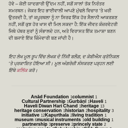
ਹੋਵੇ – ਕੋਈ ਯਾਦਗਾਰੀ ਉੱਦਮ ਨਹੀਂ, ਸਗੋਂ ਸਾਲਾਂ ਤੱਕ ਨਿਰੰਤਰ
ਸਮਰਥਨ। ਜੇਕਰ ਇਹ ਭਾਈਵਾਲੀ ਆਪਣੇ ਮੁੱਢਲੇ ਵਿਚਾਰ ‘ਤੇ ਖਰੀ
ਉਤਰਦੀ ਹੈ, ਤਾਂ ਕਪੂਰਥਲਾ ਨੂੰ ਨਾ ਸਿਰਫ ਇੱਕ ਹੋਰ ਸੈਲਾਨੀ ਆਕਰਸ਼ਣ
ਨਹੀਂ, ਸਗੋਂ ਕੁਝ ਹੋਰ ਖਾਸ ਵੀ ਮਿਲ ਸਕਦਾ ਹੈ: ਇੱਕ ਜੀਵਤ ਕੰਜ਼ਰਵੇਟਰੀ
ਜਿਥੇ ਪੱਥਰ ਸੁਰਾਂ ਨੂੰ ਸੰਭਾਲਦੇ ਹਨ, ਅਤੇ ਵਿਰਾਸਤ ਇੱਕ ਤਮਾਸ਼ਾ ਬਣਨ
ਦੀ ਬਜਾਏ ਇੱਕ ਜ਼ਿੰਮੇਵਾਰੀ ਬਣ ਜਾਂਦੀ ਹੈ।
ਇਹ ਲੇਖ ਮੂਲ ਰੂਪ ਵਿੱਚ ਲੇਖਕ ਦੇ ਨਿੱਜੀ ਬਲੌਗ, ਦ ਕੇਬੀਐਸ ਕ੍ਰੋਨਿਕਲ
‘ਤੇ ਪ੍ਰਕਾਸ਼ਿਤ ਹੋਇਆ ਸੀ। ਮੂਲ ਅੰਗਰੇਜ਼ੀ ਸੰਸਕਰਣ ਪੜ੍ਹਨ ਲਈ
ਇੱਥੇ
ਕਲਿੱਕ
ਕਰੋ।
Anād Foundation
columnist
1
1
Cultural Partnership
Gurbāṇī
Haveli
1
1
1
Haveli Diwan Hari Chand
heritage
1
13
heritage conservation
historian
hospitality
1
2
3
initiative
Kapurthala
living tradition
12
2
1
museum
musical instruments
old building
6
1
1
partnership
preserve
princely state
3
2
2