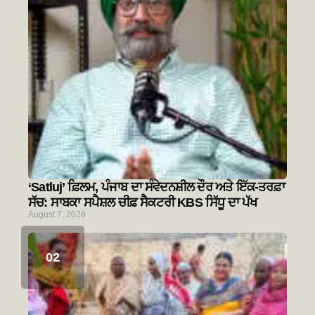
‘Satluj’ ਫ਼ਿਲਮ, ਪੰਜਾਬ ਦਾ ਸੰਵੇਦਨਸ਼ੀਲ ਦੌਰ ਅਤੇ ਇੱਕ-ਤਰਫ਼ਾ
ਸੱਚ: ਸਾਬਕਾ ਸਪੈਸ਼ਲ ਚੀਫ਼ ਸੈਕਟਰੀ KBS ਸਿੱਧੂ ਦਾ ਪੱਖ
August 7, 2026