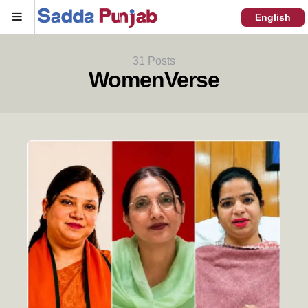
Menu
English
31 Posts
WomenVerse