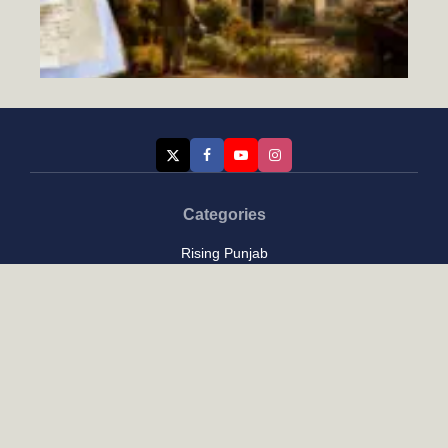
Categories
Rising Punjab
ਭਲੇ ਦਿਨਾਂ ਦੀਆਂ ਗੱਲਾਂ-(1)
August 7, 2026
Farmer & Agriculture
Custom links
Contact
About Us
Privacy Policy
Terms of Use