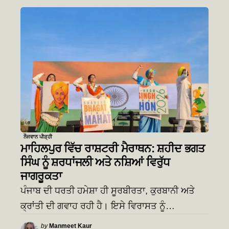
ਨੌਜਵਾਨ ਪੀੜ੍ਹੀ
ਮਾਹਿਲਪੁਰ ਵਿੱਚ ਰਾਸ਼ਟਰੀ ਮੈਰਾਥਨ: ਸ਼ਹੀਦ ਭਗਤ
ਸਿੰਘ ਨੂੰ ਸ਼ਰਧਾਂਜਲੀ ਅਤੇ ਨਸ਼ਿਆਂ ਵਿਰੁੱਧ
ਜਾਗਰੂਕਤਾ
ਪੰਜਾਬ ਦੀ ਧਰਤੀ ਹਮੇਸ਼ਾ ਹੀ ਸੂਰਬੀਰਤਾ, ਕੁਰਬਾਨੀ ਅਤੇ
ਕ੍ਰਾਂਤੀ ਦੀ ਗਵਾਹ ਰਹੀ ਹੈ। ਇਸੇ ਵਿਰਾਸਤ ਨੂੰ…
Posted
by
Manmeet Kaur