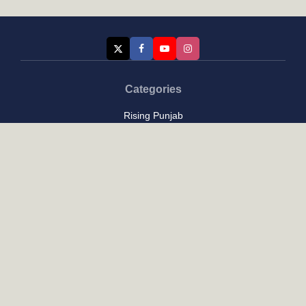
Categories
Rising Punjab
Farmer & Agriculture
Custom links
Contact
About Us
Privacy Policy
Terms of Use
Custom links
Email Us :
[email protected]
Address : New Delhi