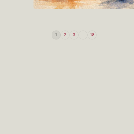
1
2
3
…
18