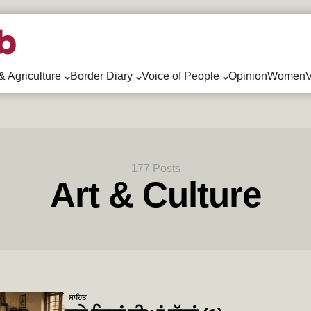
& Agriculture
Border Diary
Voice of People
Opinion
WomenV
177 Posts
Art & Culture
ਸਾਹਿਤ