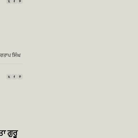
੍ਰਤਾਪ ਸਿੰਘ
ਾ ਗੁਰੂ