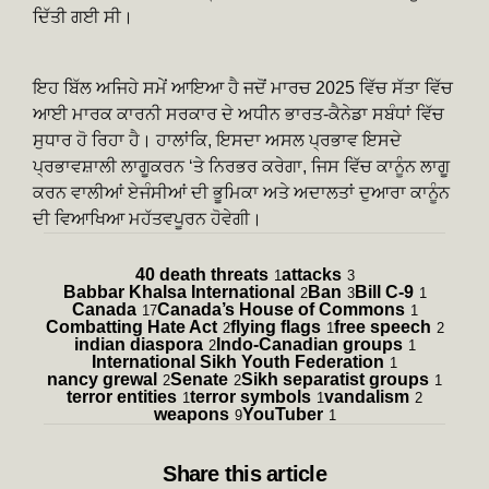
ਦਿੱਤੀ ਗਈ ਸੀ।
ਇਹ ਬਿੱਲ ਅਜਿਹੇ ਸਮੇਂ ਆਇਆ ਹੈ ਜਦੋਂ ਮਾਰਚ 2025 ਵਿੱਚ ਸੱਤਾ ਵਿੱਚ
ਆਈ ਮਾਰਕ ਕਾਰਨੀ ਸਰਕਾਰ ਦੇ ਅਧੀਨ ਭਾਰਤ-ਕੈਨੇਡਾ ਸਬੰਧਾਂ ਵਿੱਚ
ਸੁਧਾਰ ਹੋ ਰਿਹਾ ਹੈ। ਹਾਲਾਂਕਿ, ਇਸਦਾ ਅਸਲ ਪ੍ਰਭਾਵ ਇਸਦੇ
ਪ੍ਰਭਾਵਸ਼ਾਲੀ ਲਾਗੂਕਰਨ ‘ਤੇ ਨਿਰਭਰ ਕਰੇਗਾ, ਜਿਸ ਵਿੱਚ ਕਾਨੂੰਨ ਲਾਗੂ
ਕਰਨ ਵਾਲੀਆਂ ਏਜੰਸੀਆਂ ਦੀ ਭੂਮਿਕਾ ਅਤੇ ਅਦਾਲਤਾਂ ਦੁਆਰਾ ਕਾਨੂੰਨ
ਦੀ ਵਿਆਖਿਆ ਮਹੱਤਵਪੂਰਨ ਹੋਵੇਗੀ।
40 death threats
attacks
1
3
Babbar Khalsa International
Ban
Bill C-9
2
3
1
Canada
Canada’s House of Commons
17
1
Combatting Hate Act
flying flags
free speech
2
1
2
indian diaspora
Indo-Canadian groups
2
1
International Sikh Youth Federation
1
nancy grewal
Senate
Sikh separatist groups
2
2
1
terror entities
terror symbols
vandalism
1
1
2
weapons
YouTuber
9
1
Share
this article