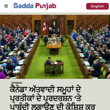
Menu
English
OPINION
ਕੈਨੇਡਾ ਅੱਤਵਾਦੀ ਸਮੂਹਾਂ ਦੇ
ਪ੍ਰਤੀਕਾਂ ਦੇ ਪ੍ਰਦਰਸ਼ਨ ‘ਤੇ
ਪਾਬੰਦੀ ਲਗਾਉਣ ਦੀ ਕੋਸ਼ਿਸ਼ ਕਰ