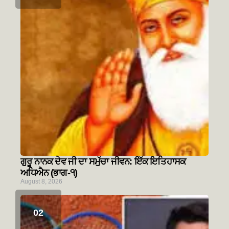
ਗੁਰੂ ਨਾਨਕ ਦੇਵ ਜੀ ਦਾ ਸਮੁੱਚਾ ਜੀਵਨ: ਇੱਕ ਇਤਿਹਾਸਕ
ਅਧਿਐਨ (ਭਾਗ-੧)
August 8, 2026