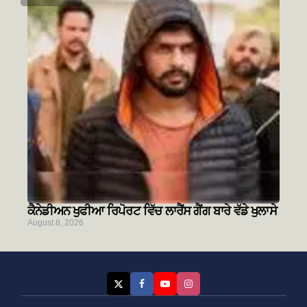
ਕੈਨੇਡੀਅਨ ਖੁਫੀਆ ਰਿਪੋਰਟ ਵਿੱਚ ਲਾਰੈਂਸ ਗੈਂਗ ਬਾਰੇ ਵੱਡੇ ਖੁਲਾਸੇ
August 8, 2026