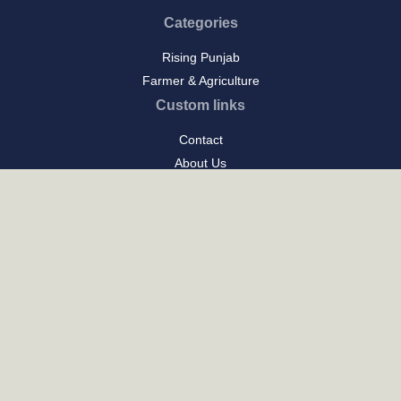
Categories
Rising Punjab
Farmer & Agriculture
Custom links
Contact
About Us
Privacy Policy
Terms of Use
Custom links
Email Us :
[email protected]
Address : New Delhi
Posts
ਪੰਜਾਬ ਦਾ ਪਕਵਾਨ: ਇਤਿਹਾਸ ਅਤੇ ਪਰੰਪਰਾ ਦਾ ਸੁਆਦ
ਪੰਜਾਬ ਦੀ ਕਲਾ: ਰਿਵਾਇਤੀ ਖੁਸ਼ਬੋ, ਆਧੁਨਿਕਤਾ ਦੀ ਧੁਨ