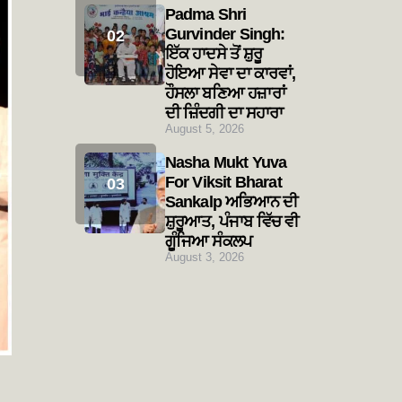
Padma Shri
Gurvinder Singh:
ਇੱਕ ਹਾਦਸੇ ਤੋਂ ਸ਼ੁਰੂ
ਹੋਇਆ ਸੇਵਾ ਦਾ ਕਾਰਵਾਂ,
ਹੌਸਲਾ ਬਣਿਆ ਹਜ਼ਾਰਾਂ
ਦੀ ਜ਼ਿੰਦਗੀ ਦਾ ਸਹਾਰਾ
August 5, 2026
Nasha Mukt Yuva
For Viksit Bharat
Sankalp ਅਭਿਆਨ ਦੀ
ਸ਼ੁਰੂਆਤ, ਪੰਜਾਬ ਵਿੱਚ ਵੀ
ਗੂੰਜਿਆ ਸੰਕਲਪ
August 3, 2026