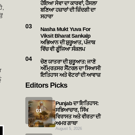
ਹੋਇਆ ਸੇਵਾ ਦਾ ਕਾਰਵਾਂ, ਹੌਸਲਾ
ੈ,
ਬਣਿਆ ਹਜ਼ਾਰਾਂ ਦੀ ਜ਼ਿੰਦਗੀ ਦਾ
ੋਂ
ਸਹਾਰਾ
Nasha Mukt Yuva For
Viksit Bharat Sankalp
ਅਭਿਆਨ ਦੀ ਸ਼ੁਰੂਆਤ, ਪੰਜਾਬ
ਵਿੱਚ ਵੀ ਗੂੰਜਿਆ ਸੰਕਲਪ
ਚੋਣ ਯਾਤਰਾ ਦੀ ਸ਼ੁਰੂਆਤ: ਜਾਣੋ
ਅੰਮ੍ਰਿਤਸਰ ਸੈਂਟਰਲ ਦਾ ਸਿਆਸੀ
ੜ
ਇਤਿਹਾਸ ਅਤੇ ਵੋਟਰਾਂ ਦੀ ਆਵਾਜ਼
ੰ
Editors Picks
Punjab ਦਾ ਇਤਿਹਾਸ:
ਸਭਿਆਚਾਰ, ਸਿੱਖ
ਵਿਰਾਸਤ ਅਤੇ ਵੀਰਤਾ ਦੀ
ਅਮਰ ਗਾਥਾ
August 5, 2026