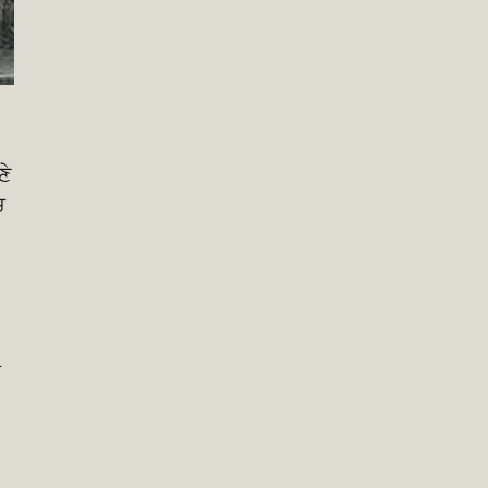
ਣੇ
ਚ
ਚ