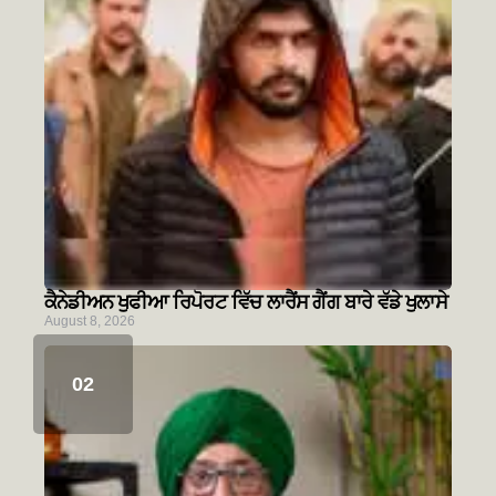
ਕੈਨੇਡੀਅਨ ਖੁਫੀਆ ਰਿਪੋਰਟ ਵਿੱਚ ਲਾਰੈਂਸ ਗੈਂਗ ਬਾਰੇ ਵੱਡੇ ਖੁਲਾਸੇ
August 8, 2026