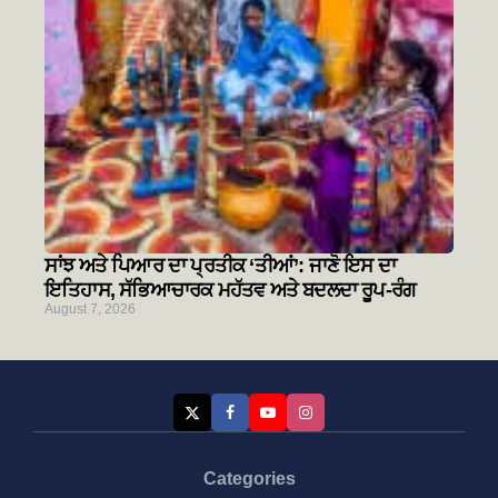
ਸਾਂਝ ਅਤੇ ਪਿਆਰ ਦਾ ਪ੍ਰਤੀਕ ‘ਤੀਆਂ’: ਜਾਣੋ ਇਸ ਦਾ
ਇਤਿਹਾਸ, ਸੱਭਿਆਚਾਰਕ ਮਹੱਤਵ ਅਤੇ ਬਦਲਦਾ ਰੂਪ-ਰੰਗ
August 7, 2026
Categories