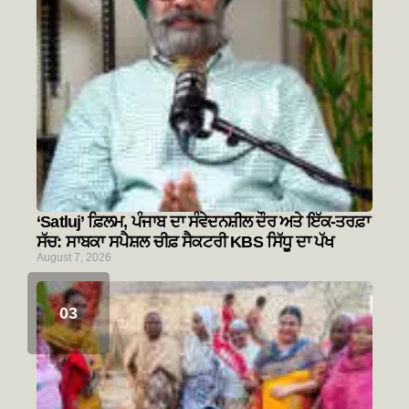
‘Satluj’ ਫ਼ਿਲਮ, ਪੰਜਾਬ ਦਾ ਸੰਵੇਦਨਸ਼ੀਲ ਦੌਰ ਅਤੇ ਇੱਕ-ਤਰਫ਼ਾ
ਸੱਚ: ਸਾਬਕਾ ਸਪੈਸ਼ਲ ਚੀਫ਼ ਸੈਕਟਰੀ KBS ਸਿੱਧੂ ਦਾ ਪੱਖ
August 7, 2026