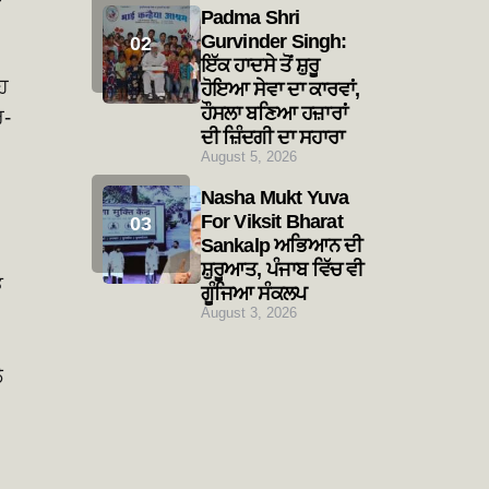
Padma Shri
Gurvinder Singh:
ਇੱਕ ਹਾਦਸੇ ਤੋਂ ਸ਼ੁਰੂ
ਹ
ਹੋਇਆ ਸੇਵਾ ਦਾ ਕਾਰਵਾਂ,
ਹੌਸਲਾ ਬਣਿਆ ਹਜ਼ਾਰਾਂ
ਰ-
ਦੀ ਜ਼ਿੰਦਗੀ ਦਾ ਸਹਾਰਾ
August 5, 2026
Nasha Mukt Yuva
For Viksit Bharat
Sankalp ਅਭਿਆਨ ਦੀ
ਸ਼ੁਰੂਆਤ, ਪੰਜਾਬ ਵਿੱਚ ਵੀ
ਝ
ਗੂੰਜਿਆ ਸੰਕਲਪ
August 3, 2026
ੇ