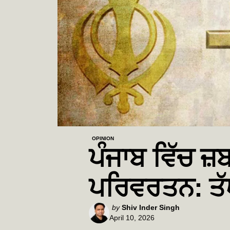
OPINION
ਪੰਜਾਬ ਵਿੱਚ 
ਪਰਿਵਰਤਨ: ਤੱ
Posted
by
Shiv Inder Singh
April 10, 2026
by