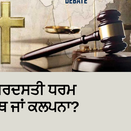
ਜ਼ਬਰਦਸਤੀ ਧਰਮ
ਥ ਜਾਂ ਕਲਪਨਾ?