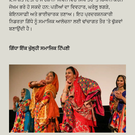
ਜੋਖਮ ਭਰੇ ਹੋ ਸਕਦੇ ਹਨ: ਪਤੀਆਂ ਦਾ ਵਿਵਹਾਰ, ਘਰੇਲੂ ਝਗੜੇ,
ਬੇਇਨਸਾਫ਼ੀ ਅਤੇ ਭਾਈਚਾਰਕ ਤਣਾਅ। ਇਹ ਪ੍ਰਦਰਸ਼ਨਕਾਰੀ
ਨਿਡਰਤਾ ਗਿੱਧੇ ਨੂੰ ਸਮਾਜਿਕ ਆਲੋਚਨਾ ਲਈ ਢਾਂਚਾਗਤ ਤੌਰ ‘ਤੇ ਢੁੱਕਵਾਂ
ਬਣਾਉਂਦੀ ਹੈ।
ਗਿੱਧਾ ਇੱਕ ਖੁੱਲ੍ਹੀ ਸਮਾਜਿਕ ਟਿੱਪਣੀ