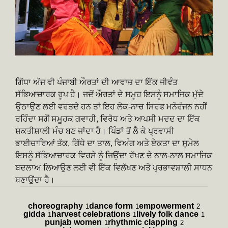
ਗਿੱਧਾ ਅੱਜ ਵੀ ਪੰਜਾਬੀ ਔਰਤਾਂ ਦੀ ਆਵਾਜ਼ ਦਾ ਇੱਕ ਜੀਵੰਤ
ਸੱਭਿਆਚਾਰਕ ਰੂਪ ਹੈ। ਜਦੋਂ ਔਰਤਾਂ ਦੇ ਸਮੂਹ ਇਸਨੂੰ ਸਮਾਜਿਕ ਮੁੱਦੇ
ਉਠਾਉਣ ਲਈ ਵਰਤਦੇ ਹਨ ਤਾਂ ਇਹ ਲੋਕ-ਨਾਚ ਸਿਰਫ ਮਨੋਰੰਜਨ ਨਹੀਂ
ਰਹਿੰਦਾ ਸਗੋਂ ਸਮੂਹਕ ਗਵਾਹੀ, ਵਿਰੋਧ ਅਤੇ ਆਪਸੀ ਮਦਦ ਦਾ ਇੱਕ
ਸ਼ਕਤੀਸ਼ਾਲੀ ਮੰਚ ਬਣ ਜਾਂਦਾ ਹੈ। ਪਿੰਡਾਂ ਤੋਂ ਲੈ ਕੇ ਪ੍ਰਵਾਸੀ
ਭਾਈਚਾਰਿਆਂ ਤੱਕ, ਗਿੱਧੇ ਦਾ ਤਾਲ, ਵਿਅੰਗ ਅਤੇ ਏਕਤਾ ਦਾ ਸੁਮੇਲ
ਇਸਨੂੰ ਸੱਭਿਆਚਾਰਕ ਵਿਰਸੇ ਨੂੰ ਜਿਉਂਦਾ ਰੱਖਣ ਦੇ ਨਾਲ-ਨਾਲ ਸਮਾਜਿਕ
ਬਦਲਾਅ ਲਿਆਉਣ ਲਈ ਵੀ ਇੱਕ ਵਿਲੱਖਣ ਅਤੇ ਪ੍ਰਭਾਵਸ਼ਾਲੀ ਸਾਧਨ
ਬਣਾਉਂਦਾ ਹੈ।
choreography
dance form
empowerment
1
1
2
gidda
harvest celebrations
lively folk dance
1
1
1
punjab women
rhythmic clapping
1
2