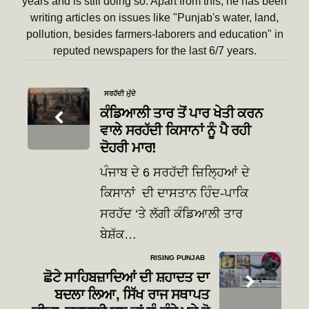
years and is still doing so. Apart from this, he has been
writing articles on issues like "Punjab's water, land,
pollution, besides farmers-laborers and education" in
reputed newspapers for the last 6/7 years.
Post
ਸਰਹੱਦੀ ਮੁੱਦੇ
navigation
ਕੰਡਿਆਲੀ ਤਾਰ ਤੋਂ ਪਾਰ ਖੇਤੀ ਕਰਨ
ਵਾਲੇ ਸਰਹੱਦੀ ਕਿਸਾਨਾਂ ਨੂੰ ਪੈ ਰਹੀ
ਦੋਹਰੀ ਮਾਰ!
ਪੰਜਾਬ ਦੇ 6 ਸਰਹੱਦੀ ਜ਼ਿਲ੍ਹਿਆਂ ਦੇ
ਕਿਸਾਨਾਂ ਦੀ ਦਾਸਤਾਨ ਹਿੰਦ-ਪਾਕਿ
ਸਰਹੱਦ ‘ਤੇ ਲੱਗੀ ਕੰਡਿਆਲੀ ਤਾਰ
ਬੇਸ਼ੱਕ…
RISING PUNJAB
ਛੋਟੇ ਸਾਹਿਬਜ਼ਾਦਿਆਂ ਦੀ ਸ਼ਹਾਦਤ ਦਾ
ਬਦਲਾ ਲਿਆ, ਸਿੱਖ ਰਾਜ ਸਥਾਪਤ