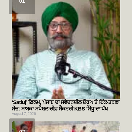
‘Satluj’ ਫ਼ਿਲਮ, ਪੰਜਾਬ ਦਾ ਸੰਵੇਦਨਸ਼ੀਲ ਦੌਰ ਅਤੇ ਇੱਕ-ਤਰਫ਼ਾ
ਸੱਚ: ਸਾਬਕਾ ਸਪੈਸ਼ਲ ਚੀਫ਼ ਸੈਕਟਰੀ KBS ਸਿੱਧੂ ਦਾ ਪੱਖ
August 7, 2026