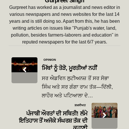
Gurpreet Singh
Gurpreet has worked as a journalist and news editor in
various newspapers and news websites for the last 14
years and is still doing so. Apart from this, he has been
writing articles on issues like "Punjab's water, land,
pollution, besides farmers-laborers and education" in
reputed newspapers for the last 6/7 years.
Post
OPINION
navigation
ਮਿੱਥਾਂ ਨੂੰ ਤੋੜੋ, ਮੂਰਤੀਆਂ ਨਹੀਂ
ਸਰ ਐਡਵਿਨ ਲੁਟੀਅਨਜ਼ ਤੋਂ ਸਰ ਸੋਭਾ
ਸਿੰਘ ਅਤੇ ਸਰ ਗੰਗਾ ਰਾਮ ਤੱਕ—ਦਿੱਲੀ,
ਲਾਹੌਰ ਅਤੇ ਪਟਿਆਲਾ ਦੇ…
ਸ਼ਖ਼ਸੀਅਤ
ਪੰਜਾਬੀ ਔਰਤਾਂ ਦੀ ਸਥਿਤੀ! ਲੰਮੇ
ਇਤਿਹਾਸ ਤੋਂ ਅਜੋਕੇ ਸੰਘਰਸ਼ ਤੱਕ ਦੀ
ਕਹਾਣੀ