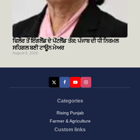
ਫਿਲੌਰ ਤੋਂ ਇੰਗਲੈਂਡ ਦੇ ਪੋਂਟਲੈਂਡ ਤੱਕ: ਪੰਜਾਬ ਦੀ ਧੀ ਨਿਰਮਲ
ਸਹਿਗਲ ਬਣੀ ਟਾਊਨ ਮੇਅਰ
August 6, 2026
Categories
Rising Punjab
Farmer & Agriculture
Custom links