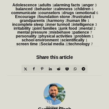
Adolescence
adults
alarming facts
anger
1
1
1
3
balanced
behavior
calmness
children
1
1
1
6
communicate
counselors
drugs
emotional
1
1
6
6
Encourage
foundation stone
frustrated
1
2
1
grandparents
harmony
human life
1
2
1
incomplete sleep
inner turmoil
intelligence
1
1
3
irritability
joint families
junk food
mental
1
1
1
2
mental pressure
misbehave
patience
2
1
7
personality
physical activities
problem
2
1
1
school environment
scientifically
1
1
screen time
Social media
technology
1
22
7
Share
this article
Written by