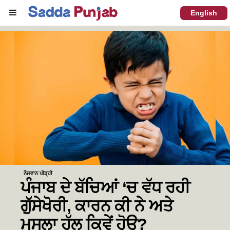
Menu
English
ਨੌਜਵਾਨ ਪੀੜ੍ਹੀ
ਪੰਜਾਬ ਦੇ ਬੱਚਿਆਂ ‘ਚ ਵੱਧ ਰਹੀ
ਗੁੱਸੇਖੋਰੀ, ਕਾਰਨ ਕੀ ਨੇ ਅਤੇ
ਮਸਲਾ ਹੱਲ ਕਿਵੇਂ ਹੋਊ?