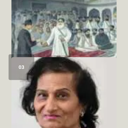
ਸਿੱਖ ਇਤਿਹਾਸ ਅਤੇ ਚਾਬੀਆਂ ਦਾ ਮੋਰਚਾ
August 6, 2026