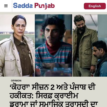
Menu
English
OPINION
‘ਕੋਹਰਾ’ ਸੀਜ਼ਨ 2 ਅਤੇ ਪੰਜਾਬ ਦੀ
ਹਕੀਕਤ: ਸਿਰਫ਼ ਕ੍ਰਾਈਮ
ਡਰਾਮਾ ਜਾਂ ਸਮਾਜਿਕ ਤਰਾਸਦੀ ਦਾ