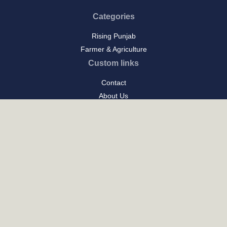
Categories
Rising Punjab
ਭਲੇ ਦਿਨਾਂ ਦੀਆਂ ਗੱਲਾਂ-(1)
August 7, 2026
Farmer & Agriculture
Custom links
Contact
About Us
Privacy Policy
Terms of Use
Custom links
Email Us :
[email protected]
Address : New Delhi
Posts
ਪੰਜਾਬ ਦਾ ਪਕਵਾਨ: ਇਤਿਹਾਸ ਅਤੇ ਪਰੰਪਰਾ ਦਾ ਸੁਆਦ
ਪੰਜਾਬ ਦੀ ਕਲਾ: ਰਿਵਾਇਤੀ ਖੁਸ਼ਬੋ, ਆਧੁਨਿਕਤਾ ਦੀ ਧੁਨ