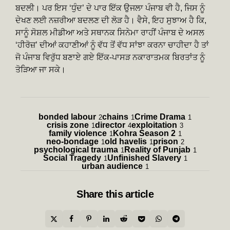
ਬਦਲੀ। ਪਰ ਇਸ ‘ਧੁੰਦ’ ਦੇ ਪਾਰ ਇੱਕ ਉਜਲਾ ਪੰਜਾਬ ਵੀ ਹੈ, ਜਿਸ ਨੂੰ
ਦੇਖਣ ਲਈ ਨਜ਼ਰੀਆ ਬਦਲਣ ਦੀ ਲੋੜ ਹੈ। ਵੈਸੇ, ਇਹ ਸੁਝਾਅ ਹੈ ਕਿ,
ਸਾਨੂੰ ਸੋਸ਼ਲ ਮੀਡੀਆ ਅਤੇ ਸਥਾਨਕ ਸਿਨੇਮਾ ਰਾਹੀਂ ਪੰਜਾਬ ਦੇ ਅਸਲ
‘ਹੀਰੋਜ਼’ ਦੀਆਂ ਕਹਾਣੀਆਂ ਨੂੰ ਵੱਧ ਤੋਂ ਵੱਧ ਸਾਂਝਾ ਕਰਨਾ ਚਾਹੀਦਾ ਹੈ ਤਾਂ
ਜੋ ਪੰਜਾਬ ਵਿਰੁੱਧ ਬਣਾਏ ਗਏ ਇੱਕ-ਪਾਸੜ ਨਕਾਰਾਤਮਕ ਬਿਰਤਾਂਤ ਨੂੰ
ਤੋੜਿਆ ਜਾ ਸਕੇ।
bonded labour
chains
Crime Drama
2
1
1
crisis zone
director
exploitation
1
4
3
family violence
Kohra Season 2
1
1
neo-bondage
old havelis
prison
1
1
2
psychological trauma
Reality of Punjab
1
1
Social Tragedy
Unfinished Slavery
1
1
urban audience
1
Share
this article