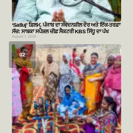
‘Satluj’ ਫ਼ਿਲਮ, ਪੰਜਾਬ ਦਾ ਸੰਵੇਦਨਸ਼ੀਲ ਦੌਰ ਅਤੇ ਇੱਕ-ਤਰਫ਼ਾ
ਸੱਚ: ਸਾਬਕਾ ਸਪੈਸ਼ਲ ਚੀਫ਼ ਸੈਕਟਰੀ KBS ਸਿੱਧੂ ਦਾ ਪੱਖ
August 7, 2026