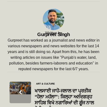
Written by
Gurpreet Singh
Gurpreet has worked as a journalist and news editor in
various newspapers and news websites for the last 14
years and is still doing so. Apart from this, he has been
writing articles on issues like "Punjab's water, land,
pollution, besides farmers-laborers and education" in
reputed newspapers for the last 6/7 years.
Post
ART & CULTURE
navigation
ਖਾਲਸਾਈ ਜਾਹੋ-ਜਲਾਲ ਦਾ ਪ੍ਰਤੀਕ
“ਹੋਲਾ ਮਹੱਲਾ”: ਕਿਲ੍ਹਾ ਅਨੰਦਗੜ੍ਹ
ਸਾਹਿਬ ਵਿਖੇ ਨਗਾਰਿਆਂ ਦੀ ਗੂੰਜ ਨਾਲ