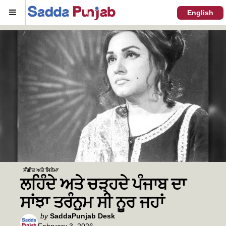
Menu
English
ਸੰਗੀਤ ਅਤੇ ਸਿਨੇਮਾ
ਲਹਿੰਦੇ ਅਤੇ ਚੜ੍ਹਦੇ ਪੰਜਾਬ ਦਾ
ਸਾਂਝਾ ਤਰੰਨੁਮ ਸੀ ਨੂਰ ਜਹਾਂ
Posted
by
SaddaPunjab Desk
February 3, 2026
by