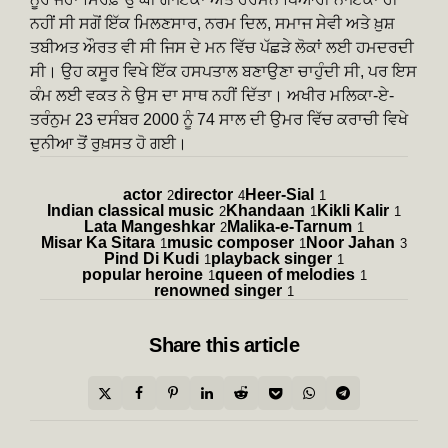
ਨਹੀਂ ਸੀ ਸਗੋਂ ਇੱਕ ਮਿਲਣਸਾਰ, ਨਰਮ ਦਿਲ, ਸਮਾਜ ਸੇਵੀ ਅਤੇ ਖ਼ੁਸ਼
ਤਬੀਅਤ ਔਰਤ ਵੀ ਸੀ ਜਿਸ ਦੇ ਮਨ ਵਿੱਚ ਪੱਛੜੇ ਲੋਕਾਂ ਲਈ ਹਮਦਰਦੀ
ਸੀ। ਉਹ ਕਸੂਰ ਵਿਖੇ ਇੱਕ ਹਸਪਤਾਲ ਬਣਾਉਣਾ ਚਾਹੁੰਦੀ ਸੀ, ਪਰ ਇਸ
ਕੰਮ ਲਈ ਵਕਤ ਨੇ ਉਸ ਦਾ ਸਾਥ ਨਹੀਂ ਦਿੱਤਾ। ਅਖੀਰ ਮਲਿਕਾ-ਏ-
ਤਰੰਨੁਮ 23 ਦਸੰਬਰ 2000 ਨੂੰ 74 ਸਾਲ ਦੀ ਉਮਰ ਵਿੱਚ ਕਰਾਚੀ ਵਿਖੇ
ਦੁਨੀਆ ਤੋਂ ਰੁਖ਼ਸਤ ਹੋ ਗਈ।
actor
director
Heer-Sial
2
4
1
Indian classical music
Khandaan
Kikli Kalir
2
1
1
Lata Mangeshkar
Malika-e-Tarnum
2
1
Misar Ka Sitara
music composer
Noor Jahan
1
1
3
Pind Di Kudi
playback singer
1
1
popular heroine
queen of melodies
1
1
renowned singer
1
Share
this article