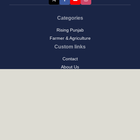
Categories
Rising Punjab
Farmer & Agriculture
Custom links
Contact
About Us
Privacy Policy
Terms of Use
Custom links
Email Us :
[email protected]
Address : New Delhi
Posts
ਪੰਜਾਬ ਦਾ ਪਕਵਾਨ: ਇਤਿਹਾਸ ਅਤੇ ਪਰੰਪਰਾ ਦਾ ਸੁਆਦ