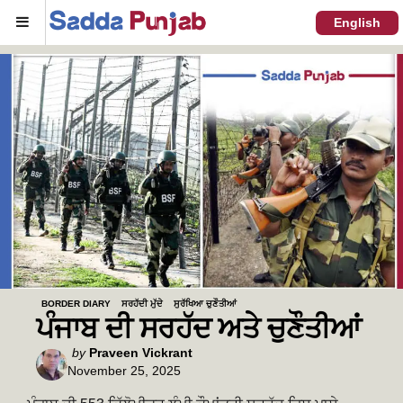
Menu
English
BORDER DIARY
ਸਰਹੱਦੀ ਮੁੱਦੇ
ਸੁਰੱਖਿਆ ਚੁਣੌਤੀਆਂ
ਪੰਜਾਬ ਦੀ ਸਰਹੱਦ ਅਤੇ ਚੁਣੌਤੀਆਂ
Posted
by
Praveen Vickrant
November 25, 2025
by