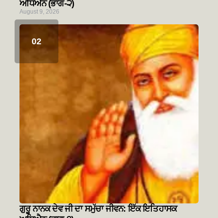
ਅਧਿਐਨ (ਭਾਗ-੨)
August 9, 2026
ਗੁਰੂ ਨਾਨਕ ਦੇਵ ਜੀ ਦਾ ਸਮੁੱਚਾ ਜੀਵਨ: ਇੱਕ ਇਤਿਹਾਸਕ