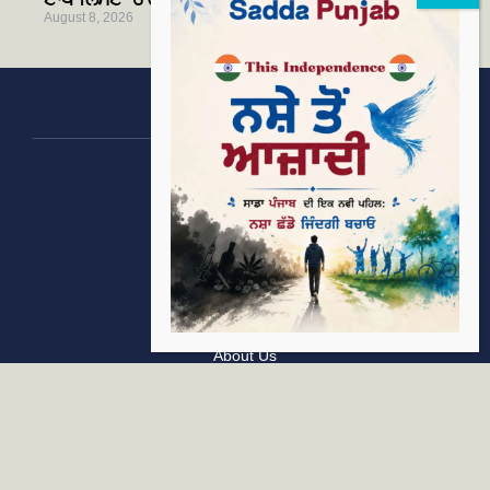
August 8, 2026
Categories
Rising Punjab
Farmer & Agriculture
Custom links
Contact
About Us
Privacy Policy
Terms of Use
Custom links
Email Us :
[email protected]