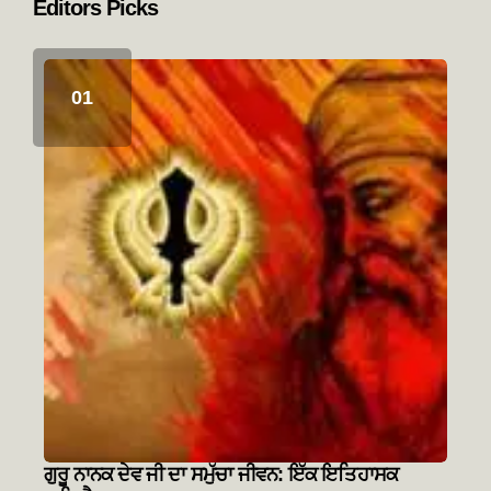
Editors Picks
ਗੁਰੂ ਨਾਨਕ ਦੇਵ ਜੀ ਦਾ ਸਮੁੱਚਾ ਜੀਵਨ: ਇੱਕ ਇਤਿਹਾਸਕ