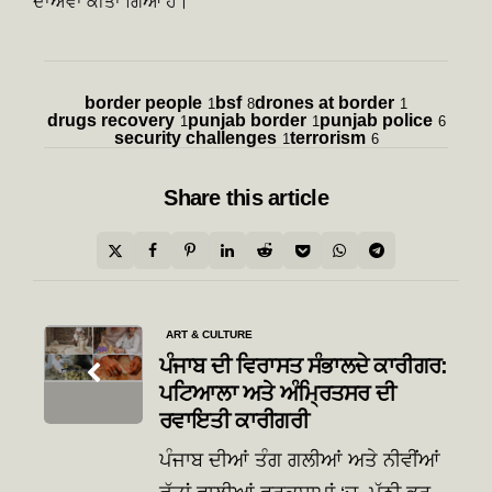
ਦਾਅਵਾ ਕੀਤਾ ਗਿਆ ਹੈ।
border people
bsf
drones at border
1
8
1
drugs recovery
punjab border
punjab police
1
1
6
security challenges
terrorism
1
6
Share
this article
Post
ART & CULTURE
navigation
ਪੰਜਾਬ ਦੀ ਵਿਰਾਸਤ ਸੰਭਾਲਦੇ ਕਾਰੀਗਰ:
ਪਟਿਆਲਾ ਅਤੇ ਅੰਮ੍ਰਿਤਸਰ ਦੀ
ਰਵਾਇਤੀ ਕਾਰੀਗਰੀ
ਪੰਜਾਬ ਦੀਆਂ ਤੰਗ ਗਲੀਆਂ ਅਤੇ ਨੀਵੀਂਆਂ