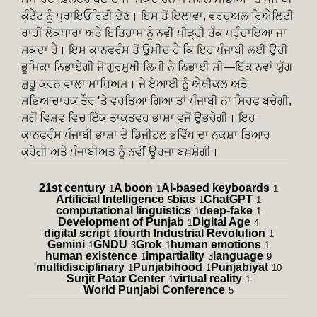
ਕੰਟੈਂਟ ਨੂੰ ਪ੍ਰਾਇਓਰਿਟੀ ਦੇਣ। ਇਸ ਤੋਂ ਇਲਾਵਾ, ਵਰਚੁਅਲ ਰਿਐਲਿਟੀ
ਰਾਹੀਂ ਲੋਕਧਾਰਾ ਅਤੇ ਇਤਿਹਾਸ ਨੂੰ ਨਵੀਂ ਪੀੜ੍ਹੀ ਤੱਕ ਪਹੁੰਚਾਇਆ ਜਾ
ਸਕਦਾ ਹੈ। ਇਸ ਕਾਨਫਰੰਸ ਤੋਂ ਉਮੀਦ ਹੈ ਕਿ ਇਹ ਪੰਜਾਬੀ ਲਈ ਉਹੀ
ਭੂਮਿਕਾ ਨਿਭਾਏਗੀ ਜੋ ਗੁਰਮੁਖੀ ਲਿਪੀ ਨੇ ਨਿਭਾਈ ਸੀ—ਇੱਕ ਨਵਾਂ ਯੁੱਗ
ਸ਼ੁਰੂ ਕਰਨ ਵਾਲਾ ਮਾਧਿਅਮ। ਜੇ ਏਆਈ ਨੂੰ ਐਥੀਕਲ ਅਤੇ
ਸਭਿਆਚਾਰਕ ਤੌਰ ’ਤੇ ਵਰਤਿਆ ਗਿਆ ਤਾਂ ਪੰਜਾਬੀ ਨਾ ਸਿਰਫ ਬਚੇਗੀ,
ਸਗੋਂ ਵਿਸ਼ਵ ਵਿਚ ਇੱਕ ਤਾਕਤਵਰ ਭਾਸ਼ਾ ਵਜੋਂ ਉਭਰੇਗੀ। ਇਹ
ਕਾਨਫਰੰਸ ਪੰਜਾਬੀ ਭਾਸ਼ਾ ਦੇ ਡਿਜੀਟਲ ਭਵਿੱਖ ਦਾ ਨਕਸ਼ਾ ਤਿਆਰ
ਕਰੇਗੀ ਅਤੇ ਪੰਜਾਬੀਅਤ ਨੂੰ ਨਵੀਂ ਊਰਜਾ ਬਖ਼ਸ਼ੇਗੀ।
21st century
A boon
AI-based keyboards
1
1
1
Artificial Intelligence
bias
ChatGPT
5
1
1
computational linguistics
deep-fake
1
1
Development of Punjab
Digital Age
1
4
digital script
fourth Industrial Revolution
1
1
Gemini
GNDU
Grok
human emotions
1
3
1
1
human existence
impartiality
language
1
3
9
multidisciplinary
Punjabihood
Punjabiyat
1
1
10
Surjit Patar Center
virtual reality
1
1
World Punjabi Conference
5