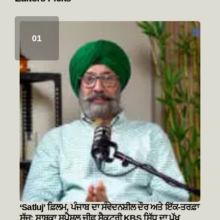
‘Satluj’ ਫ਼ਿਲਮ, ਪੰਜਾਬ ਦਾ ਸੰਵੇਦਨਸ਼ੀਲ ਦੌਰ ਅਤੇ ਇੱਕ-ਤਰਫ਼ਾ
ਸੱਚ: ਸਾਬਕਾ ਸਪੈਸ਼ਲ ਚੀਫ਼ ਸੈਕਟਰੀ KBS ਸਿੱਧੂ ਦਾ ਪੱਖ