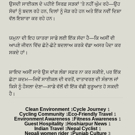
ਉਸਦੀ ਸਾਈਕਲ ਦੇ ਪਹੀਏ ਸਿਰਫ਼ ਸੜਕਾਂ ‘ਤੇ ਨਹੀਂ ਘੁੰਮ ਰਹੇ—ਉਹ
ਸੋਚਾਂ ਨੂੰ ਬਦਲ ਰਹੇ ਹਨ, ਦਿਲਾਂ ਨੂੰ ਜੋੜ ਰਹੇ ਹਨ ਅਤੇ ਇੱਕ ਨਵੀਂ ਦਿਸ਼ਾ
ਵੱਲ ਇਸ਼ਾਰਾ ਕਰ ਰਹੇ ਹਨ।
ਯਮੁਨਾ ਦੀ ਇਹ ਯਾਤਰਾ ਸਾਡੇ ਲਈ ਇੱਕ ਸੱਦਾ ਹੈ—ਕਿ ਅਸੀਂ ਵੀ
ਆਪਣੇ ਜੀਵਨ ਵਿੱਚ ਛੋਟੇ-ਛੋਟੇ ਬਦਲਾਅ ਕਰਕੇ ਵੱਡਾ ਅਸਰ ਪੈਦਾ ਕਰ
ਸਕਦੇ ਹਾਂ।
ਸ਼ਾਇਦ ਅਸੀਂ ਸਾਰੇ ਉਸ ਵਾਂਗ ਲੰਬਾ ਸਫ਼ਰ ਨਾ ਕਰ ਸਕੀਏ, ਪਰ ਇੱਕ
ਛੋਟਾ ਕਦਮ—ਜਿਵੇਂ ਸਾਈਕਲ ਦੀ ਵਰਤੋਂ, ਵਾਤਾਵਰਣ ਦੀ ਸੰਭਾਲ ਜਾਂ
ਕਿਸੇ ਨੂੰ ਹੌਸਲਾ ਦੇਣਾ—ਸਾਡੇ ਵੱਲੋਂ ਵੀ ਇੱਕ ਵੱਡੀ ਸ਼ੁਰੂਆਤ ਹੋ ਸਕਦੀ
ਹੈ।
Clean Environment
Cycle Journey
1
1
Cycling Community
Eco-Friendly Travel
1
1
Environment Awareness
Fitness Awareness
1
1
Guest Hospitality
Hoshiarpur News
1
1
Indian Travel
Nepal Cyclist
1
1
Nepali women rider
Punjab Culture
1
3