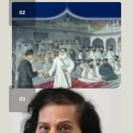
ਸਿੱਖ ਇਤਿਹਾਸ ਅਤੇ ਚਾਬੀਆਂ ਦਾ ਮੋਰਚਾ
August 6, 2026