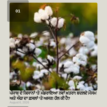
ਪੰਜਾਬ ਦੇ ਕਿਸਾਨਾਂ ‘ਤੇ ਮੰਡਰਾਇਆ ਨਵਾਂ ਖ਼ਤਰਾ! ਬਦਲਦੇ ਮੌਸਮ
ਅਤੇ ਔੜ ਦਾ ਫ਼ਸਲਾਂ ‘ਤੇ ਅਸਰ! ਹੱਲ ਕੀ ਹੈ?
August 6, 2026