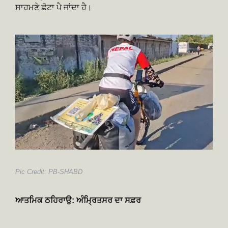
ਸਾਹਮਣੇ ਛੋਟਾ ਪੈ ਜਾਂਦਾ ਹੈ।
Pic Credit: PB-SHABD
ਆਤਮਿਕ ਠਹਿਰਾਉ:
ਅੰਮ੍ਰਿਤਸਰ
ਦਾ ਸਫ਼ਰ