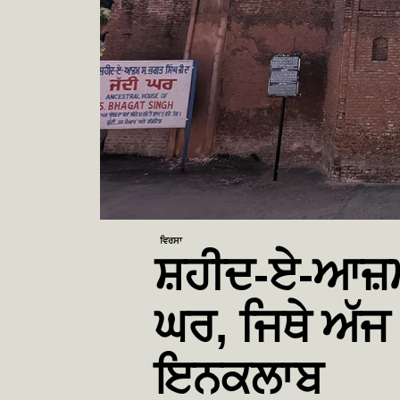
ਵਿਰਸਾ
ਸ਼ਹੀਦ-ਏ-ਆਜ਼ਮ 
ਘਰ, ਜਿਥੇ ਅੱਜ 
ਇਨਕਲਾਬ