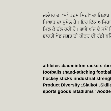
ਜਲੰਧਰ ਦਾ “ਸਪੋਰਟਸ ਸਿਟੀ” ਦਾ ਖ਼ਿਤਾਬ 
ਪਿਆਰ ਦਾ ਸੁਮੇਲ ਹੈ। ਇਹ ਇੱਕ ਅਜਿਹਾ 
ਮਿਲ ਕੇ ਚੱਲ ਰਹੀ ਹੈ। ਭਾਵੇਂ ਅੱਜ ਦੇ ਸਮੇ
ਭਾਰਤੀ ਖੇਡ ਜਗਤ ਦੀ ਰੀੜ੍ਹ ਦੀ ਹੱਡੀ 
athletes
badminton rackets
bo
3
1
footballs
hand-stitching footbal
1
hockey sticks
industrial streng
1
Product Diversity
Sialkot
Skil
1
3
sports goods
stadiums
wooden
1
1