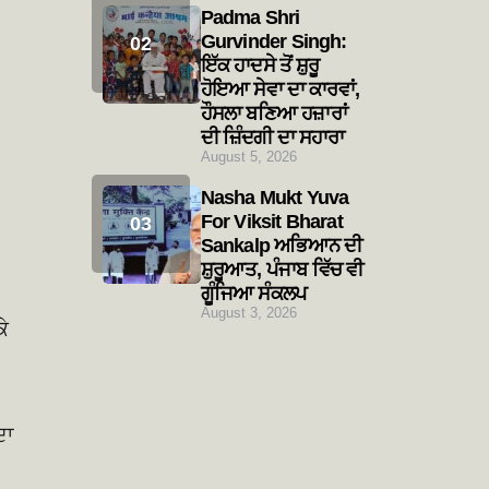
Padma Shri
Gurvinder Singh:
ਇੱਕ ਹਾਦਸੇ ਤੋਂ ਸ਼ੁਰੂ
ਹੋਇਆ ਸੇਵਾ ਦਾ ਕਾਰਵਾਂ,
ਹੌਸਲਾ ਬਣਿਆ ਹਜ਼ਾਰਾਂ
ਦੀ ਜ਼ਿੰਦਗੀ ਦਾ ਸਹਾਰਾ
August 5, 2026
Nasha Mukt Yuva
For Viksit Bharat
Sankalp ਅਭਿਆਨ ਦੀ
ਸ਼ੁਰੂਆਤ, ਪੰਜਾਬ ਵਿੱਚ ਵੀ
ਗੂੰਜਿਆ ਸੰਕਲਪ
August 3, 2026
ਕੇ
ਦਾ