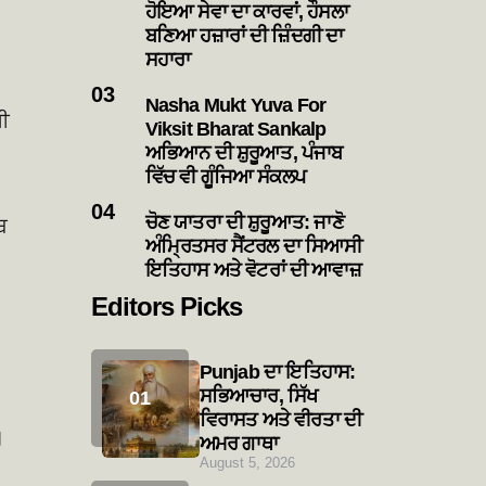
ਹੋਇਆ ਸੇਵਾ ਦਾ ਕਾਰਵਾਂ, ਹੌਸਲਾ
ਬਣਿਆ ਹਜ਼ਾਰਾਂ ਦੀ ਜ਼ਿੰਦਗੀ ਦਾ
ਸਹਾਰਾ
Nasha Mukt Yuva For
ਖੀ
Viksit Bharat Sankalp
ਅਭਿਆਨ ਦੀ ਸ਼ੁਰੂਆਤ, ਪੰਜਾਬ
ਵਿੱਚ ਵੀ ਗੂੰਜਿਆ ਸੰਕਲਪ
ਚੋਣ ਯਾਤਰਾ ਦੀ ਸ਼ੁਰੂਆਤ: ਜਾਣੋ
ਬ
ਅੰਮ੍ਰਿਤਸਰ ਸੈਂਟਰਲ ਦਾ ਸਿਆਸੀ
ਇਤਿਹਾਸ ਅਤੇ ਵੋਟਰਾਂ ਦੀ ਆਵਾਜ਼
Editors Picks
Punjab ਦਾ ਇਤਿਹਾਸ:
ਸਭਿਆਚਾਰ, ਸਿੱਖ
ਵਿਰਾਸਤ ਅਤੇ ਵੀਰਤਾ ਦੀ
।
ਅਮਰ ਗਾਥਾ
August 5, 2026