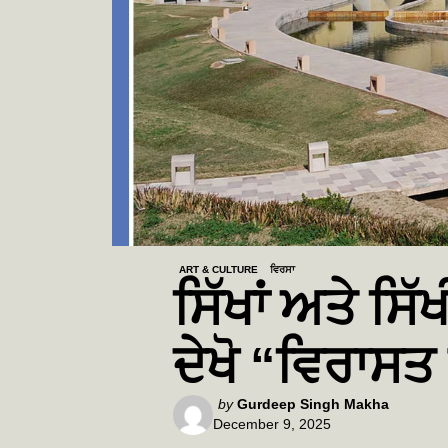
ART & CULTURE
ਵਿਰਸਾ
ਸਿੱਖਾਂ ਅਤੇ ਸਿੱ
ਦੇਖੋ “ਵਿਰਾਸਤ
Posted
by
Gurdeep Singh Makha
December 9, 2025
by