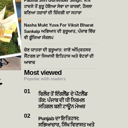
Padma Shri Gurvinder Singh: ਇੱਕ
ਹਾਦਸੇ ਤੋਂ ਸ਼ੁਰੂ ਹੋਇਆ ਸੇਵਾ ਦਾ ਕਾਰਵਾਂ, ਹੌਸਲਾ
ਬਣਿਆ ਹਜ਼ਾਰਾਂ ਦੀ ਜ਼ਿੰਦਗੀ ਦਾ ਸਹਾਰਾ
Nasha Mukt Yuva For Viksit Bharat
Sankalp ਅਭਿਆਨ ਦੀ ਸ਼ੁਰੂਆਤ, ਪੰਜਾਬ ਵਿੱਚ
ਵੀ ਗੂੰਜਿਆ ਸੰਕਲਪ
ਚੋਣ ਯਾਤਰਾ ਦੀ ਸ਼ੁਰੂਆਤ: ਜਾਣੋ ਅੰਮ੍ਰਿਤਸਰ
ਸੈਂਟਰਲ ਦਾ ਸਿਆਸੀ ਇਤਿਹਾਸ ਅਤੇ ਵੋਟਰਾਂ ਦੀ
ਆਵਾਜ਼
Most viewed
Popular with readers
ਓ
ਫਿਲੌਰ ਤੋਂ ਇੰਗਲੈਂਡ ਦੇ ਪੋਂਟਲੈਂਡ
ਤੱਕ: ਪੰਜਾਬ ਦੀ ਧੀ ਨਿਰਮਲ
ਸਹਿਗਲ ਬਣੀ ਟਾਊਨ ਮੇਅਰ
Punjab ਦਾ ਇਤਿਹਾਸ:
ਸਭਿਆਚਾਰ, ਸਿੱਖ ਵਿਰਾਸਤ ਅਤੇ