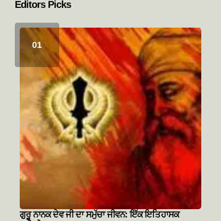
Editors Picks
ਗੁਰੂ ਨਾਨਕ ਦੇਵ ਜੀ ਦਾ ਸਮੁੱਚਾ ਜੀਵਨ: ਇੱਕ ਇਤਿਹਾਸਕ