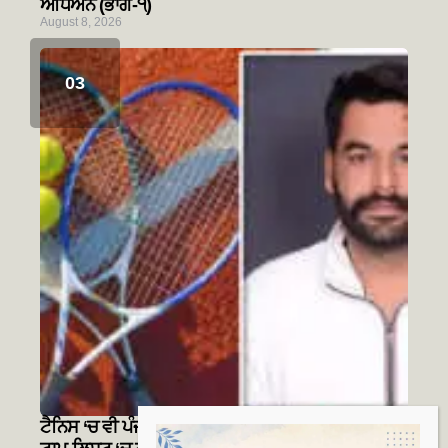
ਅਧਿਐਨ (ਭਾਗ-੧)
August 8, 2026
ਟੈਨਿਸ ‘ਚ ਵੀ ਪੰਜਾਬ ਦੀ ਬੱਲੇ-ਬੱਲੇ! ਭਾਰਤੀ ਟੈਨਿਸ ਦੇ ਟਾਪ ਦੀ