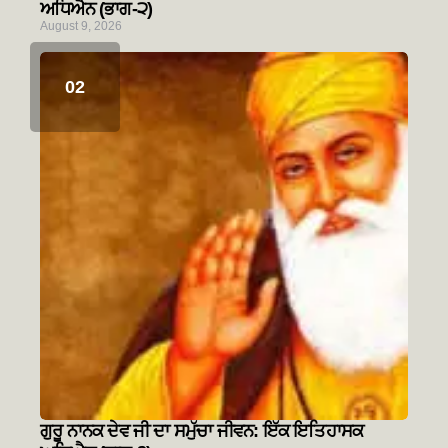
ਅਧਿਐਨ (ਭਾਗ-੨)
August 9, 2026
ਗੁਰੂ ਨਾਨਕ ਦੇਵ ਜੀ ਦਾ ਸਮੁੱਚਾ ਜੀਵਨ: ਇੱਕ ਇਤਿਹਾਸਕ