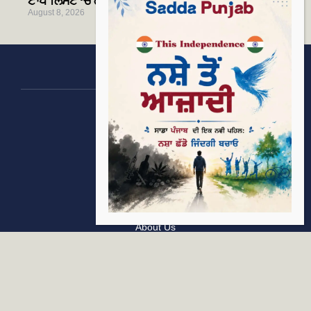
ਟਾਪ ਲਿਸਟ ‘ਚ ਗੁਰਸੇਵਕ ਸਿੰਘ ਅਮ੍ਰਿਤਰਾਜ ਨੇ ਬਣਾਈ ਥਾਂ
August 8, 2026
Categories
Rising Punjab
Farmer & Agriculture
Custom links
Contact
About Us
Privacy Policy
Terms of Use
Custom links
Email Us :
[email protected]