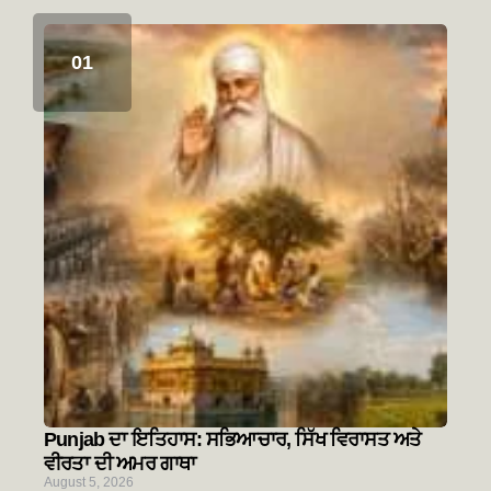
Punjab ਦਾ ਇਤਿਹਾਸ: ਸਭਿਆਚਾਰ, ਸਿੱਖ ਵਿਰਾਸਤ ਅਤੇ
ਵੀਰਤਾ ਦੀ ਅਮਰ ਗਾਥਾ
August 5, 2026