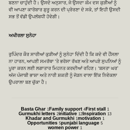
ਬਣਨਾ ਚਾਹੁੰਦੀ ਹੈ। ਉਸਦੇ ਅਨੁਸਾਰ, ਜੇ ਉਸਦਾ ਕੰਮ ਦਸ ਕੁੜੀਆਂ ਨੂੰ
ਵੀ ਆਪਣਾ ਕਾਰੋਬਾਰ ਸ਼ੁਰੂ ਕਰਨ ਦੀ ਪ੍ਰੇਰਣਾ ਦੇ ਸਕੇ, ਤਾਂ ਇਹੀ ਉਸਦੀ
ਸਭ ਤੋਂ ਵੱਡੀ ਉਪਲੱਬਧੀ ਹੋਵੇਗੀ।
ਅਖੀਰਲਾ ਸੁਨੇਹਾ
ਰੁਪਿੰਦਰ ਕੌਰ ਸਾਰੀਆਂ ਕੁੜੀਆਂ ਨੂੰ ਸੁਨੇਹਾ ਦਿੰਦੀ ਹੈ ਕਿ ਕਦੇ ਵੀ ਹੌਂਸਲਾ
ਨਾ ਹਾਰਨ, ਆਪਣੀ ਸਮਰੱਥਾ ‘ਤੇ ਭਰੋਸਾ ਰੱਖਣ ਅਤੇ ਆਪਣੇ ਸੁਪਨਿਆਂ ਨੂੰ
ਪੂਰਾ ਕਰਨ ਲਈ ਲਗਾਤਾਰ ਮਿਹਨਤ ਕਰਦੀਆਂ ਰਹਿਣ। ‘ਬਸਤਾ ਘਰ’
ਅੱਜ ਪੰਜਾਬੀ ਭਾਸ਼ਾ ਅਤੇ ਨਾਰੀ ਸ਼ਕਤੀ ਨੂੰ ਜੋੜਨ ਵਾਲਾ ਇੱਕ ਨਿਵੇਕਲਾ
ਉਪਰਾਲਾ ਬਣ ਚੁੱਕਾ ਹੈ।
Basta Ghar
Family support
First stall
1
4
1
Gurmukhi letters
initiative
Inspiration
2
12
13
Khadar and Gurmukhi
motivation
1
1
Opportunities
punjabi language
5
5
women power
1