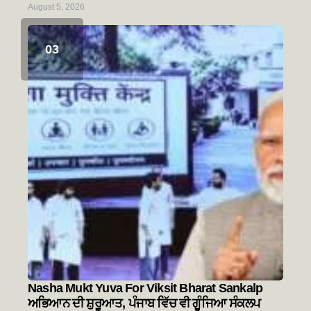
August 5, 2026
Nasha Mukt Yuva For Viksit Bharat Sankalp
ਅਭਿਆਨ ਦੀ ਸ਼ੁਰੂਆਤ, ਪੰਜਾਬ ਵਿੱਚ ਵੀ ਗੂੰਜਿਆ ਸੰਕਲਪ