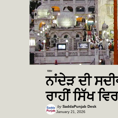
ਧਰਮ
ਨਾਂਦੇੜ ਦੀ ਸਦ
ਰਾਹੀਂ ਸਿੱਖ ਵ
Posted
by
SaddaPunjab Desk
January 21, 2026
by