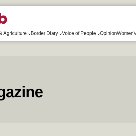
& Agriculture
Border Diary
Voice of People
Opinion
WomenV
azine