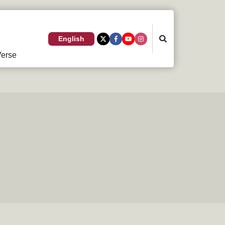
Search
English
erse