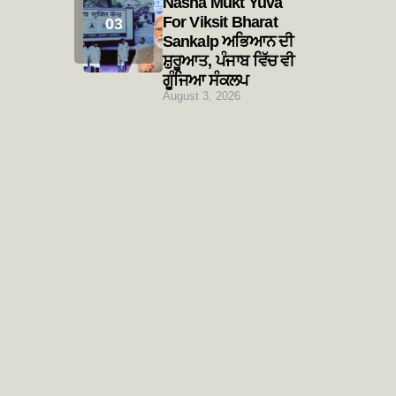
Nasha Mukt Yuva
For Viksit Bharat
Sankalp ਅਭਿਆਨ ਦੀ
ਸ਼ੁਰੂਆਤ, ਪੰਜਾਬ ਵਿੱਚ ਵੀ
ਗੂੰਜਿਆ ਸੰਕਲਪ
August 3, 2026