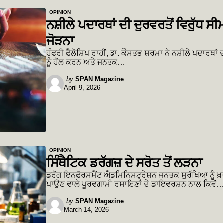
OPINION
ਨਸ਼ੀਲੇ ਪਦਾਰਥਾਂ ਦੀ ਦੁਰਵਰਤੋਂ ਵਿਰੁੱਧ ਸੀਮਾ
ਜੋੜਨਾ
ਹੰਫਰੀ ਫੈਲੋਸ਼ਿਪ ਰਾਹੀਂ, ਡਾ. ਕੌਸਤਭ ਸ਼ਰਮਾ ਨੇ ਨਸ਼ੀਲੇ ਪਦਾਰਥਾਂ 
ਨੂੰ ਹੱਲ ਕਰਨ ਅਤੇ ਜਨਤਕ…
Posted
by
SPAN Magazine
April 9, 2026
by
OPINION
ਸਿੰਥੈਟਿਕ ਡਰੱਗਜ਼ ਦੇ ਸਰੋਤ ਤੋਂ ਲੜਨਾ
ਡਰੱਗ ਇਨਫੋਰਸਮੈਂਟ ਐਡਮਿਨਿਸਟ੍ਰੇਸ਼ਨ ਜਨਤਕ ਸੁਰੱਖਿਆ ਨੂੰ ਖ਼ਤ
ਪਾਉਣ ਵਾਲੇ ਪੂਰਵਗਾਮੀ ਰਸਾਇਣਾਂ ਦੇ ਡਾਇਵਰਸ਼ਨ ਨਾਲ ਕਿਵੇਂ
Posted
by
SPAN Magazine
March 14, 2026
by