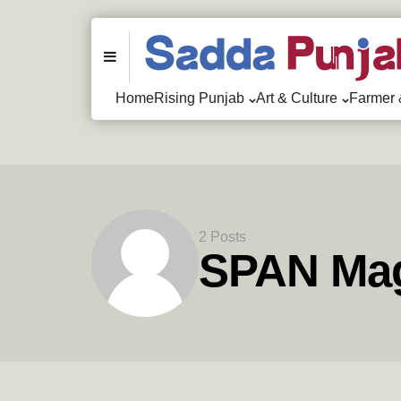
Menu
Home
Rising Punjab
Art & Culture
Farmer 
2 Posts
SPAN Mag