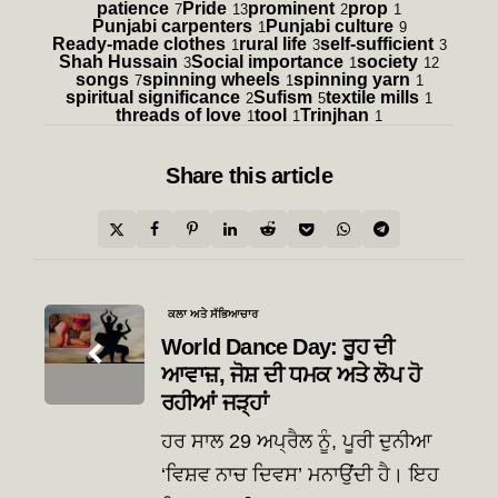
patience
Pride
prominent
prop
7
13
2
1
Punjabi carpenters
Punjabi culture
1
9
Ready-made clothes
rural life
self-sufficient
1
3
3
Shah Hussain
Social importance
society
3
1
12
songs
spinning wheels
spinning yarn
7
1
1
spiritual significance
Sufism
textile mills
2
5
1
threads of love
tool
Trinjhan
1
1
1
Share
this article
Post
ਕਲਾ ਅਤੇ ਸੱਭਿਆਚਾਰ
navigation
World Dance Day: ਰੂਹ ਦੀ
ਆਵਾਜ਼, ਜੋਸ਼ ਦੀ ਧਮਕ ਅਤੇ ਲੋਪ ਹੋ
ਰਹੀਆਂ ਜੜ੍ਹਾਂ
ਹਰ ਸਾਲ 29 ਅਪ੍ਰੈਲ ਨੂੰ, ਪੂਰੀ ਦੁਨੀਆ
‘ਵਿਸ਼ਵ ਨਾਚ ਦਿਵਸ’ ਮਨਾਉਂਦੀ ਹੈ। ਇਹ