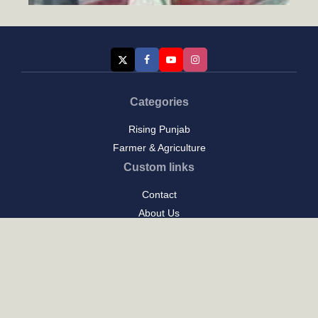
ਸਿੱਖ ਇਤਿਹਾਸ ਅਤੇ ਚਾਬੀਆਂ ਦਾ ਮੋਰਚਾ
August 6, 2026
Categories
Rising Punjab
Farmer & Agriculture
Custom links
Contact
About Us
Privacy Policy
Terms of Use
Custom links
Email Us :
[email protected]
Address : New Delhi