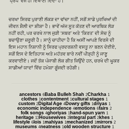
‘ਪ੍ਰੌਪ’ ਵਜੋਂ ਹੀ ਦਿਖਾਈ ਦਿੰਦਾ ਹੈ।
ਚਰਖਾ ਸਿਰਫ ਪੁਰਾਣੀ ਲੱਕੜ ਦਾ ਢਾਂਚਾ ਨਹੀਂ, ਸਗੋਂ ਸਾਡੇ ਪੁਰਖਿਆਂ ਦੀ
ਜੀਵਨ ਸ਼ੈਲੀ ਦਾ ਸ਼ੀਸ਼ਾ ਹੈ। ਭਾਵੇਂ ਅੱਜ ਸੂਤ ਕੱਤਣ ਦੀ ਆਰਥਿਕ ਲੋੜ
ਨਹੀਂ ਰਹੀ, ਪਰ ਚਰਖੇ ਨਾਲ ਜੁੜੀ ‘ਸਬਰ’ ਅਤੇ ‘ਕਿਰਤ’ ਦੀ ਸੋਚ ਨੂੰ
ਬਚਾਉਣਾ ਜ਼ਰੂਰੀ ਹੈ। ਸਾਨੂੰ ਚਾਹੀਦਾ ਹੈ ਕਿ ਅਸੀਂ ਆਪਣੇ ਵਿਰਸੇ ਦੀ
ਇਸ ਮਹਾਨ ਨਿਸ਼ਾਨੀ ਨੂੰ ਸਿਰਫ ਪ੍ਰਦਰਸ਼ਨੀ ਵਸਤੂ ਨਾ ਬਣਨ ਦੇਈਏ,
ਸਗੋਂ ਇਸ ਦੇ ਇਤਿਹਾਸ ਅਤੇ ਮਹੱਤਵ ਬਾਰੇ ਨਵੀਂ ਪੀੜ੍ਹੀ ਨੂੰ ਜਾਣੂ
ਕਰਵਾਈਏ। ਜਦੋਂ ਤੱਕ ਪੰਜਾਬੀ ਲੋਕ ਗੀਤ ਜਿਉਂਦੇ ਹਨ, ਚਰਖੇ ਦੀ ਘੂਕਰ
ਸਾਡੀਆਂ ਯਾਦਾਂ ਵਿੱਚ ਹਮੇਸ਼ਾ ਗੂੰਜਦੀ ਰਹੇਗੀ।
ancestors
Baba Bulleh Shah
Charkha
6
2
1
clothes
contentment
cultural stages
1
1
1
custom
Digital Age
Dowry gifts
driyas
2
4
1
1
economic independence
emotions
fairs
4
6
2
folk songs
ghoriyas
hand-spun yarn
4
1
1
heritage
Housewives
integral part
khes
13
2
2
1
lifestyle
lois
mahiyas
mechanized
mirrors
6
1
1
1
2
museums
neatness
old wooden structure
4
1
1