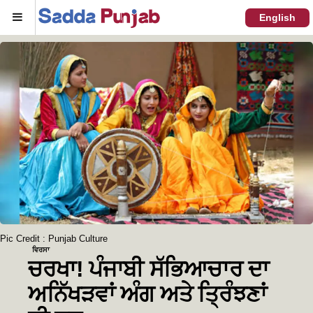
Menu
English
Pic Credit : Punjab Culture
ਵਿਰਸਾ
ਚਰਖਾ! ਪੰਜਾਬੀ ਸੱਭਿਆਚਾਰ ਦਾ
ਅਨਿੱਖੜਵਾਂ ਅੰਗ ਅਤੇ ਤ੍ਰਿੰਝਣਾਂ