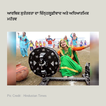
ਆਰਥਿਕ ਸੁਤੰਤਰਤਾ ਦਾ ਚਿੰਨ੍ਹ/ਸੂਫ਼ੀਵਾਦ ਅਤੇ ਅਧਿਆਤਮਿਕ
ਮਹੱਤਵ
Pic Credit : Hindustan Times