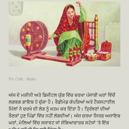
Pic Crdit : Multo
ਅੱਜ ਦੇ ਮਸ਼ੀਨੀ ਅਤੇ ਡਿਜੀਟਲ ਯੁੱਗ ਵਿੱਚ ਚਰਖਾ ਪੰਜਾਬੀ ਘਰਾਂ ਵਿੱਚੋਂ
ਲਗਭਗ ਗਾਇਬ ਹੋ ਚੁੱਕਾ ਹੈ। ਰੈਡੀਮੇਡ ਕੱਪੜਿਆਂ ਅਤੇ ਟੈਕਸਟਾਈਲ
ਮਿੱਲਾਂ ਨੇ ਚਰਖੇ ਦੀ ਲੋੜ ਨੂੰ ਖ਼ਤਮ ਕਰ ਦਿੱਤਾ ਹੈ। ਤ੍ਰਿੰਝਣਾਂ ਦੀਆਂ
ਰੌਣਕਾਂ ਹੁਣ ਪਿੰਡਾਂ ਵਿੱਚ ਨਹੀਂ ਲੱਗਦੀਆਂ। ਅੱਜ ਚਰਖਾ ਸਿਰਫ ਅਜਾਇਬ
ਘਰਾਂ, ਮੇਲਿਆਂ ਵਿੱਚ ਸਜਾਵਟ ਜਾਂ ਸੱਭਿਆਚਾਰਕ ਸਟੇਜਾਂ ‘ਤੇ ਇੱਕ