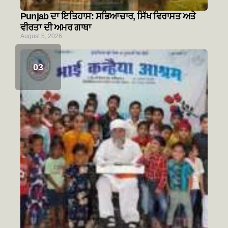
Punjab ਦਾ ਇਤਿਹਾਸ: ਸਭਿਆਚਾਰ, ਸਿੱਖ ਵਿਰਾਸਤ ਅਤੇ
ਵੀਰਤਾ ਦੀ ਅਮਰ ਗਾਥਾ
August 5, 2026