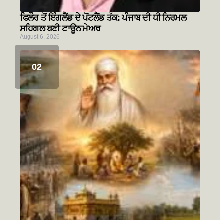
ਫਿਲੌਰ ਤੋਂ ਇੰਗਲੈਂਡ ਦੇ ਪੋਂਟਲੈਂਡ ਤੱਕ: ਪੰਜਾਬ ਦੀ ਧੀ ਨਿਰਮਲ
ਸਹਿਗਲ ਬਣੀ ਟਾਊਨ ਮੇਅਰ
August 6, 2026