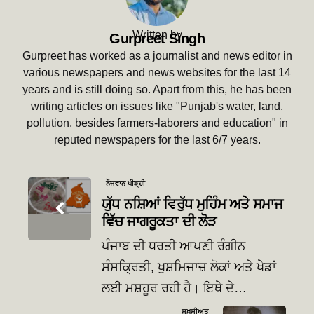
Written by
Gurpreet Singh
Gurpreet has worked as a journalist and news editor in
various newspapers and news websites for the last 14
years and is still doing so. Apart from this, he has been
writing articles on issues like "Punjab's water, land,
pollution, besides farmers-laborers and education" in
reputed newspapers for the last 6/7 years.
Post
ਨੌਜਵਾਨ ਪੀੜ੍ਹੀ
navigation
ਯੁੱਧ ਨਸ਼ਿਆਂ ਵਿਰੁੱਧ ਮੁਹਿੰਮ ਅਤੇ ਸਮਾਜ
ਵਿੱਚ ਜਾਗਰੂਕਤਾ ਦੀ ਲੋੜ
ਪੰਜਾਬ ਦੀ ਧਰਤੀ ਆਪਣੀ ਰੰਗੀਨ
ਸੰਸਕ੍ਰਿਤੀ, ਖੁਸ਼ਮਿਜਾਜ਼ ਲੋਕਾਂ ਅਤੇ ਖੇਡਾਂ
ਲਈ ਮਸ਼ਹੂਰ ਰਹੀ ਹੈ। ਇਥੇ ਦੇ…
ਸ਼ਖ਼ਸੀਅਤ