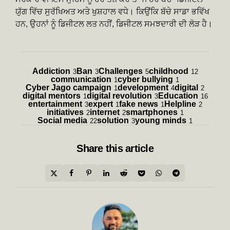
ਯੁੱਗ ਵਿੱਚ ਸੁਰੱਖਿਅਤ ਅਤੇ ਖੁਸ਼ਹਾਲ ਵਧੇ। ਕਿਉਂਕਿ ਬੱਚੇ ਸਾਡਾ ਭਵਿੱਖ
ਹਨ, ਉਹਨਾਂ ਨੂੰ ਡਿਜੀਟਲ ਲਤ ਨਹੀਂ, ਡਿਜੀਟਲ ਸਮਝਦਾਰੀ ਦੀ ਲੋੜ ਹੈ।
Addiction
Ban
Challenges
childhood
3
3
5
12
communication
cyber bullying
1
1
Cyber ​​Jago campaign
development
digital
1
4
2
digital mentors
digital revolution
Education
1
3
16
entertainment
expert
fake news
Helpline
3
1
1
2
initiatives
internet
smartphones
2
2
1
Social media
solution
young minds
22
3
1
Share
this article