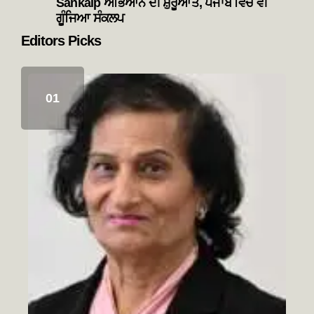
Sankalp ਅਭਿਆਨ ਦੀ ਸ਼ੁਰੂਆਤ, ਪੰਜਾਬ ਵਿੱਚ ਵੀ
ਗੂੰਜਿਆ ਸੰਕਲਪ
Editors Picks