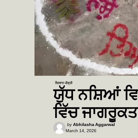
ਨੌਜਵਾਨ ਪੀੜ੍ਹੀ
ਯੁੱਧ ਨਸ਼ਿਆਂ ਵਿ
ਵਿੱਚ ਜਾਗਰੂਕਤ
Posted
by
Abhilasha Aggarwal
March 14, 2026
by