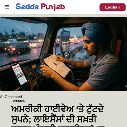
Menu
English
AI Generated
OPINION
ਅਮਰੀਕੀ ਹਾਈਵੇਅ ‘ਤੇ ਟੁੱਟਦੇ
ਸੁਪਨੇ; ਲਾਇਸੈਂਸਾਂ ਦੀ ਸਖ਼ਤੀ