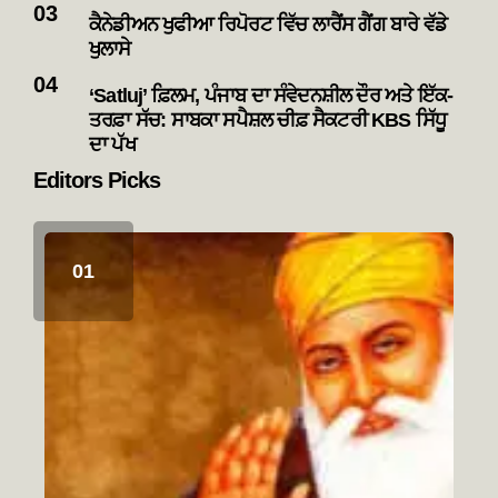
ਕੈਨੇਡੀਅਨ ਖੁਫੀਆ ਰਿਪੋਰਟ ਵਿੱਚ ਲਾਰੈਂਸ ਗੈਂਗ ਬਾਰੇ ਵੱਡੇ
ਖੁਲਾਸੇ
‘Satluj’ ਫ਼ਿਲਮ, ਪੰਜਾਬ ਦਾ ਸੰਵੇਦਨਸ਼ੀਲ ਦੌਰ ਅਤੇ ਇੱਕ-
ਤਰਫ਼ਾ ਸੱਚ: ਸਾਬਕਾ ਸਪੈਸ਼ਲ ਚੀਫ਼ ਸੈਕਟਰੀ KBS ਸਿੱਧੂ
ਦਾ ਪੱਖ
Editors Picks