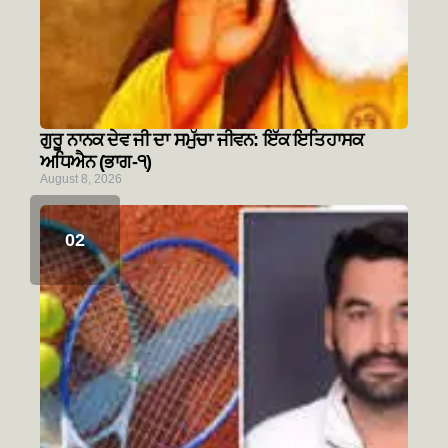
ਗੁਰੂ ਨਾਨਕ ਦੇਵ ਜੀ ਦਾ ਸਮੁੱਚਾ ਜੀਵਨ: ਇੱਕ ਇਤਿਹਾਸਕ
ਅਧਿਐਨ (ਭਾਗ-੧)
August 8, 2026