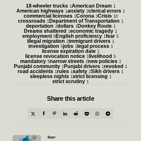
18-wheeler trucks
American Dream
1
1
American highways
anxiety
clerical errors
1
2
1
commercial licenses
Corona
Crisis
1
3
10
crossroads
Department of Transportation
1
1
deportation
dollars
Donkey Route
2
1
1
Dreams shattered
economic tragedy
1
1
employment
English proficiency
fear
8
1
5
illegal migration
immigrant drivers
2
1
investigation
jobs
legal process
5
1
1
license expiration date
1
license revocation notice
livelihood
1
5
mandatory
narrow streets
new policies
5
2
1
Punjabi community
Punjabi drivers
revoked
1
1
1
road accidents
rules
safety
Sikh drivers
1
1
2
1
sleepless nights
strict licensing
1
1
strict scrutiny
1
Share
this article
Post
ਵਿਰਸਾ