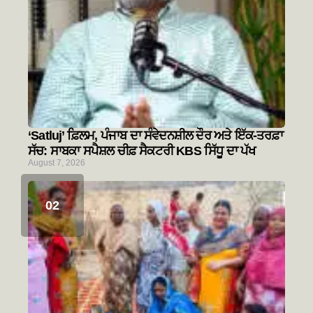
‘Satluj’ ਫ਼ਿਲਮ, ਪੰਜਾਬ ਦਾ ਸੰਵੇਦਨਸ਼ੀਲ ਦੌਰ ਅਤੇ ਇੱਕ-ਤਰਫ਼ਾ
ਸੱਚ: ਸਾਬਕਾ ਸਪੈਸ਼ਲ ਚੀਫ਼ ਸੈਕਟਰੀ KBS ਸਿੱਧੂ ਦਾ ਪੱਖ
August 7, 2026