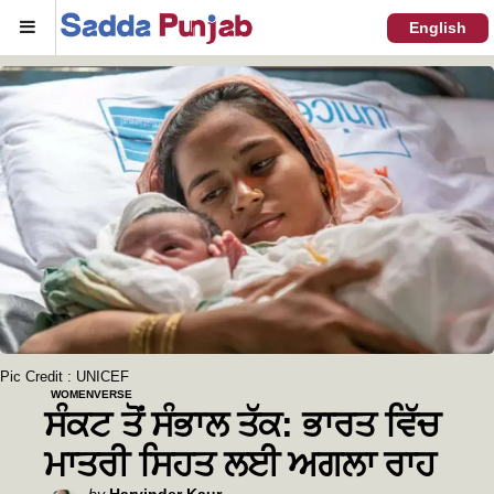
Menu
English
Pic Credit : UNICEF
WOMENVERSE
ਸੰਕਟ ਤੋਂ ਸੰਭਾਲ ਤੱਕ: ਭਾਰਤ ਵਿੱਚ
ਮਾਤਰੀ ਸਿਹਤ ਲਈ ਅਗਲਾ ਰਾਹ
Posted
by
Harvinder Kaur