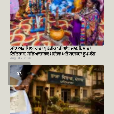
ਸਾਂਝ ਅਤੇ ਪਿਆਰ ਦਾ ਪ੍ਰਤੀਕ ‘ਤੀਆਂ’: ਜਾਣੋ ਇਸ ਦਾ
ਇਤਿਹਾਸ, ਸੱਭਿਆਚਾਰਕ ਮਹੱਤਵ ਅਤੇ ਬਦਲਦਾ ਰੂਪ-ਰੰਗ
August 7, 2026