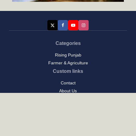
Categories
Rising Punjab
ਭਲੇ ਦਿਨਾਂ ਦੀਆਂ ਗੱਲਾਂ-(1)
August 7, 2026
Farmer & Agriculture
Custom links
Contact
About Us
Privacy Policy
Terms of Use
Custom links
Email Us :
[email protected]
Address : New Delhi