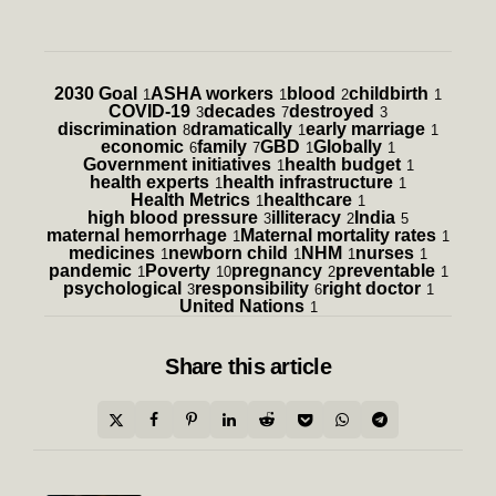
2030 Goal
ASHA workers
blood
childbirth
1
1
2
1
COVID-19
decades
destroyed
3
7
3
discrimination
dramatically
early marriage
8
1
1
economic
family
GBD
Globally
6
7
1
1
Government initiatives
health budget
1
1
health experts
health infrastructure
1
1
Health Metrics
healthcare
1
1
high blood pressure
illiteracy
India
3
2
5
maternal hemorrhage
Maternal mortality rates
1
1
medicines
newborn child
NHM
nurses
1
1
1
1
pandemic
Poverty
pregnancy
preventable
1
10
2
1
psychological
responsibility
right doctor
3
6
1
United Nations
1
Share
this article