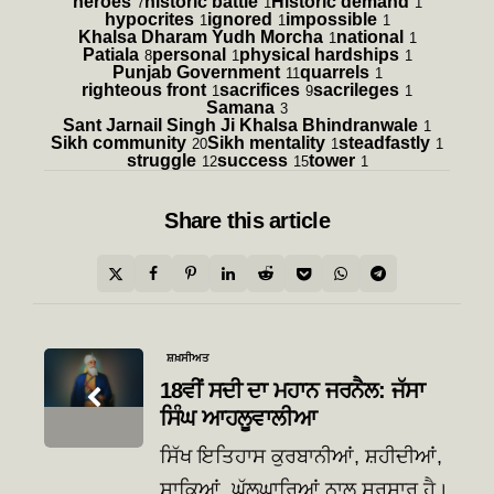
heroes
historic battle
Historic demand
7
1
1
hypocrites
ignored
impossible
1
1
1
Khalsa Dharam Yudh Morcha
national
1
1
Patiala
personal
physical hardships
8
1
1
Punjab Government
quarrels
11
1
righteous front
sacrifices
sacrileges
1
9
1
Samana
3
Sant Jarnail Singh Ji Khalsa Bhindranwale
1
Sikh community
Sikh mentality
steadfastly
20
1
1
struggle
success
tower
12
15
1
Share
this article
Post
ਸ਼ਖ਼ਸੀਅਤ
navigation
18ਵੀਂ ਸਦੀ ਦਾ ਮਹਾਨ ਜਰਨੈਲ: ਜੱਸਾ
ਸਿੰਘ ਆਹਲੂਵਾਲੀਆ
ਸਿੱਖ ਇਤਿਹਾਸ ਕੁਰਬਾਨੀਆਂ, ਸ਼ਹੀਦੀਆਂ,
ਸਾਕਿਆਂ, ਘੱਲੂਘਾਰਿਆਂ ਨਾਲ ਸਰਸ਼ਾਰ ਹੈ।