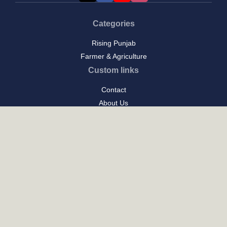
Categories
Rising Punjab
Farmer & Agriculture
Custom links
Contact
About Us
Privacy Policy
Terms of Use
Custom links
Email Us :
[email protected]
Address : New Delhi
Posts
ਪੰਜਾਬ ਦਾ ਪਕਵਾਨ: ਇਤਿਹਾਸ ਅਤੇ ਪਰੰਪਰਾ ਦਾ ਸੁਆਦ
ਪੰਜਾਬ ਦੀ ਕਲਾ: ਰਿਵਾਇਤੀ ਖੁਸ਼ਬੋ, ਆਧੁਨਿਕਤਾ ਦੀ ਧੁਨ