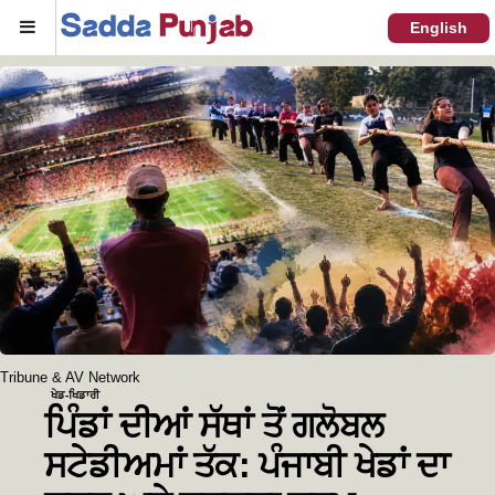
Menu
English
Tribune & AV Network
ਖੇਡ-ਖਿਡਾਰੀ
ਪਿੰਡਾਂ ਦੀਆਂ ਸੱਥਾਂ ਤੋਂ ਗਲੋਬਲ
ਸਟੇਡੀਅਮਾਂ ਤੱਕ: ਪੰਜਾਬੀ ਖੇਡਾਂ ਦਾ