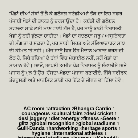
ਪਿੰਡਾਂ ਦੀਆਂ ਸੱਥਾਂ ਤੋਂ ਲੈ ਕੇ ਗਲੋਬਲ ਸਟੇਡੀਅਮਾਂ ਤੱਕ ਦਾ ਇਹ ਸਫ਼ਰ
ਪੰਜਾਬੀ ਖੇਡਾਂ ਦੀ ਤਾਕਤ ਨੂੰ ਦਰਸਾਉਂਦਾ ਹੈ। ਕਬੱਡੀ ਦੀ ਗਲੋਬਲ
ਸਫਲਤਾ ਸਾਡੇ ਲਈ ਮਾਣ ਵਾਲੀ ਗੱਲ ਹੈ, ਪਰ ਸਾਨੂੰ ਬਾਕੀ ਵਿਰਾਸਤੀ
ਖੇਡਾਂ ਨੂੰ ਨਹੀਂ ਭੁੱਲਣਾ ਚਾਹੀਦਾ। ਖੇਡਾਂ ਦਾ ਬਦਲਦਾ ਸਰੂਪ ਆਧੁਨਿਕਤਾ
ਦੀ ਮੰਗ ਤਾਂ ਹੋ ਸਕਦਾ ਹੈ, ਪਰ ਸਾਡੀ ਸਿਹਤ ਅਤੇ ਸੱਭਿਆਚਾਰਕ ਸਾਂਝ
ਦੀ ਕੀਮਤ ‘ਤੇ ਨਹੀਂ। ਅੱਜ ਸਾਨੂੰ ਫਿਰ ਉਹ ਮੈਦਾਨ ਆਬਾਦ ਕਰਨ ਦੀ
ਲੋੜ ਹੈ, ਜਿਥੇ ਬੱਚਿਆਂ ਦੇ ਹੱਥਾਂ ਵਿੱਚ ਮੋਬਾਈਲ ਨਹੀਂ, ਸਗੋਂ ਖੇਡਾਂ ਦਾ
ਸਾਮਾਨ ਹੋਵੇ। ਆਓ, ਆਪਣੀ ਅਮੀਰ ਖੇਡ ਵਿਰਾਸਤ ਨੂੰ ਸੰਭਾਲੀਏ ਅਤੇ
ਪੰਜਾਬ ਨੂੰ ਮੁੜ ਤੋਂ ਉਹ ‘ਹੱਸਦਾ-ਖੇਡਦਾ ਪੰਜਾਬ’ ਬਣਾਈਏ, ਜਿੱਥੇ ਸਰੀਰਕ
ਤੰਦਰੁਸਤੀ ਅਤੇ ਮਾਨਸਿਕ ਸ਼ਾਂਤੀ ਹਰ ਇੱਕ ਦੇ ਜੀਵਨ ਦਾ ਹਿੱਸਾ ਹੋਵੇ।
AC room
attraction
Bhangra Cardio
1
2
1
courageous
cultural fairs
desi cricket
3
2
1
desi jaggery
diet
energy
fitness
Geete
1
2
2
5
1
glitz
global recognition
global stadiums
2
2
1
Gulli-Danda
hardworking
heritage sports
1
3
1
hygiene
international athletes
1
1