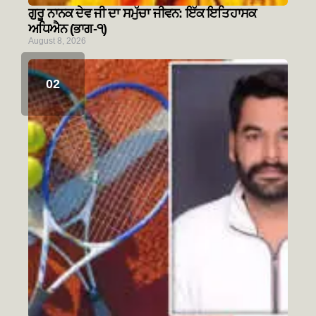
ਗੁਰੂ ਨਾਨਕ ਦੇਵ ਜੀ ਦਾ ਸਮੁੱਚਾ ਜੀਵਨ: ਇੱਕ ਇਤਿਹਾਸਕ
ਅਧਿਐਨ (ਭਾਗ-੧)
August 8, 2026