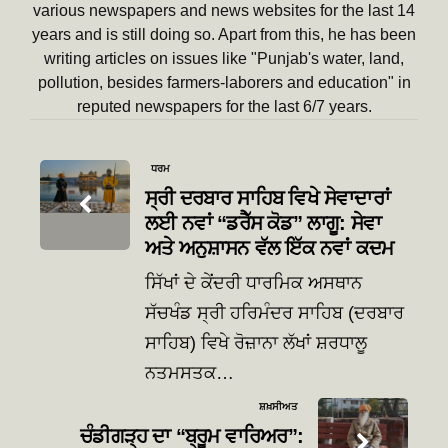
various newspapers and news websites for the last 14
years and is still doing so. Apart from this, he has been
writing articles on issues like "Punjab's water, land,
pollution, besides farmers-laborers and education" in
reputed newspapers for the last 6/7 years.
Post
ਧਰਮ
navigation
ਸ੍ਰੀ ਦਰਬਾਰ ਸਾਹਿਬ ਵਿਖੇ ਸੇਵਾਦਾਰਾਂ
ਲਈ ਨਵਾਂ “ਡਰੈੱਸ ਕੋਡ” ਲਾਗੂ: ਸੇਵਾ
ਅਤੇ ਅਨੁਸ਼ਾਸਨ ਵੱਲ ਇੱਕ ਨਵਾਂ ਕਦਮ
ਸਿੱਖਾਂ ਦੇ ਕੇਂਦਰੀ ਧਾਰਮਿਕ ਅਸਥਾਨ
ਸੱਚਖੰਡ ਸ੍ਰੀ ਹਰਿਮੰਦਰ ਸਾਹਿਬ (ਦਰਬਾਰ
ਸਾਹਿਬ) ਵਿਖੇ ਰੋਜ਼ਾਨਾ ਲੱਖਾਂ ਸ਼ਰਧਾਲੂ
ਨਤਮਸਤਕ…
ਸ਼ਖ਼ਸੀਅਤ
ਚੰਡੀਗੜ੍ਹ ਦਾ “ਬ੍ਰੂਮ ਵਾਰਿਅਰ”: