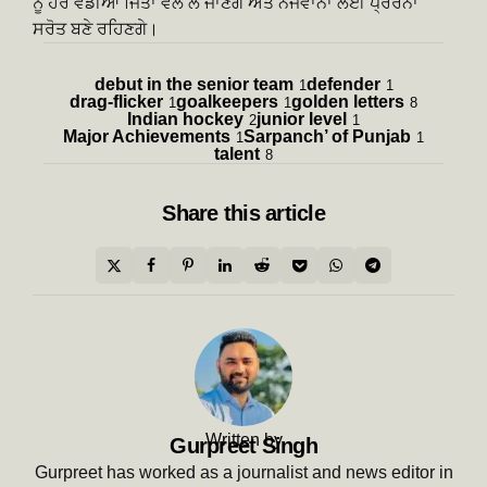
ਨੂੰ ਹੋਰ ਵੱਡੀਆਂ ਜਿੱਤਾਂ ਵੱਲ ਲੈ ਜਾਣਗੇ ਅਤੇ ਨੌਜਵਾਨਾਂ ਲਈ ਪ੍ਰੇਰਨਾ
ਸਰੋਤ ਬਣੇ ਰਹਿਣਗੇ।
debut in the senior team
defender
1
1
drag-flicker
goalkeepers
golden letters
1
1
8
Indian hockey
junior level
2
1
Major Achievements
Sarpanch’ of Punjab
1
1
talent
8
Share
this article
Written by
Gurpreet Singh
Gurpreet has worked as a journalist and news editor in