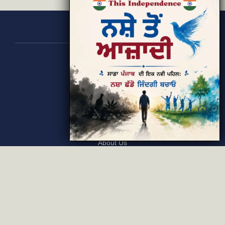
ਦੇਸ਼ ਵੰਡ ਬਾਰੇ ਰੱਤ ਭਿੱਜੀਆਂ ਪੰਜ ਕਵਿਤਾਵਾਂ ਦੇ ਬਹਾਨੇ
August 10, 2026
Categories
Rising Punjab
Farmer & Agriculture
Custom links
Contact
About Us
Privacy Policy
Terms of Use
Custom links
Email Us :
[email protected]
Address : New Delhi