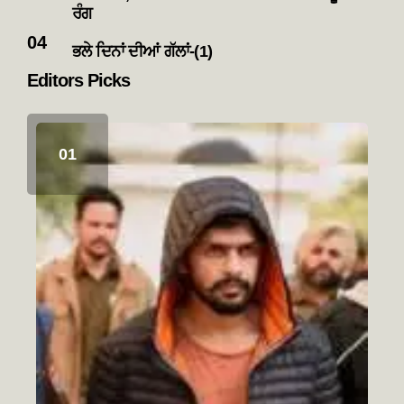
ਰੰਗ
ਭਲੇ ਦਿਨਾਂ ਦੀਆਂ ਗੱਲਾਂ-(1)
Editors Picks