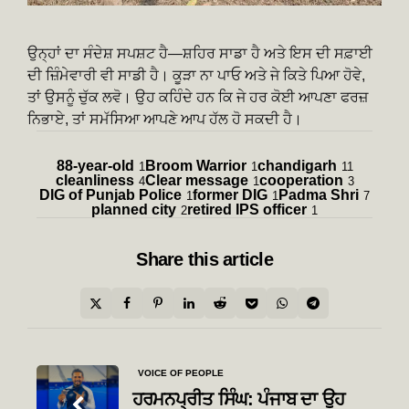
ਉਨ੍ਹਾਂ ਦਾ ਸੰਦੇਸ਼ ਸਪਸ਼ਟ ਹੈ—ਸ਼ਹਿਰ ਸਾਡਾ ਹੈ ਅਤੇ ਇਸ ਦੀ ਸਫ਼ਾਈ
ਦੀ ਜ਼ਿੰਮੇਵਾਰੀ ਵੀ ਸਾਡੀ ਹੈ। ਕੂੜਾ ਨਾ ਪਾਓ ਅਤੇ ਜੇ ਕਿਤੇ ਪਿਆ ਹੋਵੇ,
ਤਾਂ ਉਸਨੂੰ ਚੁੱਕ ਲਵੋ। ਉਹ ਕਹਿੰਦੇ ਹਨ ਕਿ ਜੇ ਹਰ ਕੋਈ ਆਪਣਾ ਫਰਜ਼
ਨਿਭਾਏ, ਤਾਂ ਸਮੱਸਿਆ ਆਪਣੇ ਆਪ ਹੱਲ ਹੋ ਸਕਦੀ ਹੈ।
88-year-old
Broom Warrior
chandigarh
1
1
11
cleanliness
Clear message
cooperation
4
1
3
DIG of Punjab Police
former DIG
Padma Shri
1
1
7
planned city
retired IPS officer
2
1
Share
this article
Post
VOICE OF PEOPLE
navigation
ਹਰਮਨਪ੍ਰੀਤ ਸਿੰਘ: ਪੰਜਾਬ ਦਾ ਉਹ