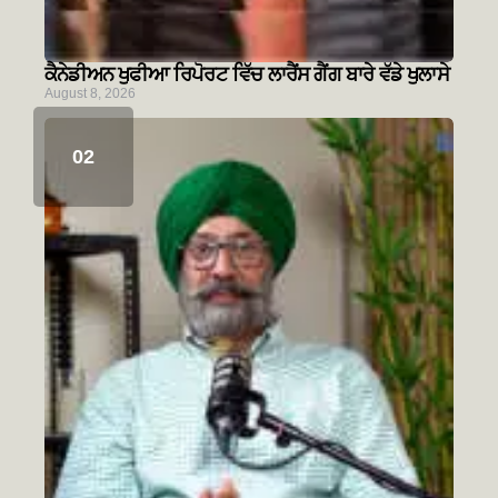
ਕੈਨੇਡੀਅਨ ਖੁਫੀਆ ਰਿਪੋਰਟ ਵਿੱਚ ਲਾਰੈਂਸ ਗੈਂਗ ਬਾਰੇ ਵੱਡੇ ਖੁਲਾਸੇ
August 8, 2026