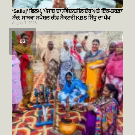
‘Satluj’ ਫ਼ਿਲਮ, ਪੰਜਾਬ ਦਾ ਸੰਵੇਦਨਸ਼ੀਲ ਦੌਰ ਅਤੇ ਇੱਕ-ਤਰਫ਼ਾ
ਸੱਚ: ਸਾਬਕਾ ਸਪੈਸ਼ਲ ਚੀਫ਼ ਸੈਕਟਰੀ KBS ਸਿੱਧੂ ਦਾ ਪੱਖ
August 7, 2026