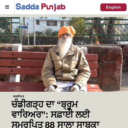
Menu
English
ਸ਼ਖ਼ਸੀਅਤ
ਚੰਡੀਗੜ੍ਹ ਦਾ “ਬ੍ਰੂਮ
ਵਾਰਿਅਰ”: ਸਫ਼ਾਈ ਲਈ
ਸਮਰਪਿਤ 88 ਸਾਲਾ ਸਾਬਕਾ