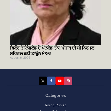
ਫਿਲੌਰ ਤੋਂ ਇੰਗਲੈਂਡ ਦੇ ਪੋਂਟਲੈਂਡ ਤੱਕ: ਪੰਜਾਬ ਦੀ ਧੀ ਨਿਰਮਲ
ਸਹਿਗਲ ਬਣੀ ਟਾਊਨ ਮੇਅਰ
August 6, 2026
Categories
Rising Punjab