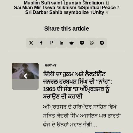
Muslim Sufi saint
punjab
religion
1
58
11
Sai Mian Mir
seva
sikhism
Spiritual Peace
1
3
34
2
Sri Darbar Sahib
symbolize
Unity
6
1
4
Share
this article
Post
ਸ਼ਖ਼ਸੀਅਤ
navigation
ਦਿੱਲੀ ਦਾ ਹੁਕਮ ਅਤੇ ਲੈਫਟੀਨੈਂਟ
ਜਨਰਲ ਹਰਬਖਸ਼ ਸਿੰਘ ਦੀ “ਨਾਂਹ”:
1965 ਦੀ ਜੰਗ ‘ਚ ਅੰਮ੍ਰਿਤਸਰ ਨੂੰ
ਬਚਾਉਣ ਦੀ ਕਹਾਣੀ
ਅੰਮ੍ਰਿਤਸਰ ਦੇ ਹਰਿਮੰਦਰ ਸਾਹਿਬ ਵਿਖੇ
ਸਥਿਤ ਕੇਂਦਰੀ ਸਿੱਖ ਅਜਾਇਬ ਘਰ ਭਾਰਤੀ
ਫੌਜ ਦੇ ਉਨ੍ਹਾਂ ਮਹਾਨ ਜੰਗੀ…