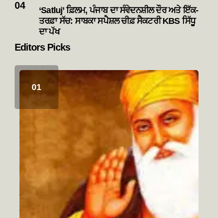
‘Satluj’ ਫ਼ਿਲਮ, ਪੰਜਾਬ ਦਾ ਸੰਵੇਦਨਸ਼ੀਲ ਦੌਰ ਅਤੇ ਇੱਕ-
ਤਰਫ਼ਾ ਸੱਚ: ਸਾਬਕਾ ਸਪੈਸ਼ਲ ਚੀਫ਼ ਸੈਕਟਰੀ KBS ਸਿੱਧੂ
ਦਾ ਪੱਖ
Editors Picks