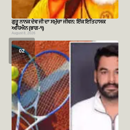
ਗੁਰੂ ਨਾਨਕ ਦੇਵ ਜੀ ਦਾ ਸਮੁੱਚਾ ਜੀਵਨ: ਇੱਕ ਇਤਿਹਾਸਕ
ਅਧਿਐਨ (ਭਾਗ-੧)
August 8, 2026