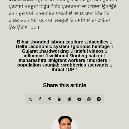
ਪ੍ਰਵਾਸੀ ਮਜ਼ਦੂਰਾਂ ਵਿਰੁੱਧ ਵਿਰੋਧ ਪ੍ਰਦਰਸ਼ਨਾਂ ਦਾ ਫਾਇਦਾ ਉਠਾਉਂਦੇ
ਹਨ। ਦੂਜੇ ਪਾਸੇ, ਰਾਜਨੀਤਿਕ ਪਾਰਟੀਆਂ ਆਪਣੇ ਰਾਜਾਂ ਵਿੱਚ ਵੋਟਾਂ
ਹਾਸਲ ਕਰਨ ਲਈ ਪ੍ਰਵਾਸੀ ਮਜ਼ਦੂਰਾਂ ‘ਤੇ ਹਮਲਿਆਂ ਦਾ ਫਾਇਦਾ
ਉਠਾਉਂਦੀਆਂ ਹਨ।
Bihar
bonded labour
culture
dacoities
2
2
17
1
Delhi
economic system
glorious heritage
4
1
1
Gujarat
hardworking
Hateful videos
1
3
1
influence
livelihood
looting nation
2
5
1
maharashtra
migrant workers
murders
3
1
2
population
punjab
robberies
servants
9
59
1
1
threat
UP
2
1
Share
this article