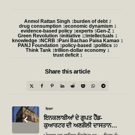
Anmol Rattan Singh
burden of debt
1
2
drug consumption
economic dynamism
1
1
evidence-based policy
experts
Gen-Z
1
5
1
Green Revolution
initiative
intellectuals
8
12
1
knowledge
NCRB
Pani Bachao Paisa Kamao
3
3
1
PANJ Foundation
policy-based
politics
1
1
10
Think Tank
trillion-dollar economy
1
1
trust deficit
1
Share
this article
Post
ਵਿਰਸਾ
navigation
ਇਨਕਲਾਬੀਆਂ ਦੇ ਗੁਪਤ ਹੈੱਡ-
ਕੁਆਰਟਰ ਦੀ ਅਣਗੌਲੀ ਦਾਸਤਾਨ…