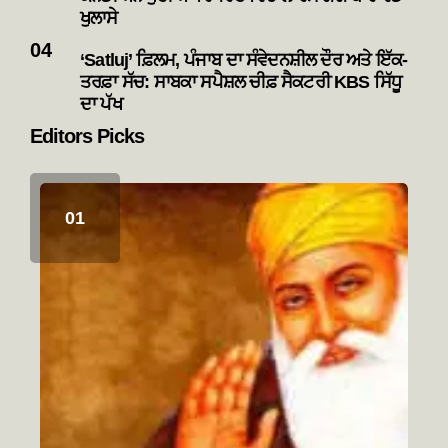
ਖੁਲਾਸੇ
‘Satluj’ ਫ਼ਿਲਮ, ਪੰਜਾਬ ਦਾ ਸੰਵੇਦਨਸ਼ੀਲ ਦੌਰ ਅਤੇ ਇੱਕ-
ਤਰਫ਼ਾ ਸੱਚ: ਸਾਬਕਾ ਸਪੈਸ਼ਲ ਚੀਫ਼ ਸੈਕਟਰੀ KBS ਸਿੱਧੂ
ਦਾ ਪੱਖ
Editors Picks