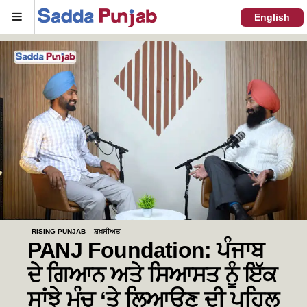
Menu
English
RISING PUNJAB
ਸ਼ਖ਼ਸੀਅਤ
PANJ Foundation: ਪੰਜਾਬ
ਦੇ ਗਿਆਨ ਅਤੇ ਸਿਆਸਤ ਨੂੰ ਇੱਕ
ਸਾਂਝੇ ਮੰਚ ‘ਤੇ ਲਿਆਉਣ ਦੀ ਪਹਿਲ