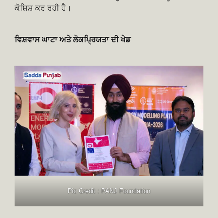
ਕੋਸ਼ਿਸ਼ ਕਰ ਰਹੀ ਹੈ।
ਵਿਸ਼ਵਾਸ ਘਾਟਾ ਅਤੇ ਲੋਕਪ੍ਰਿਯਤਾ ਦੀ ਖੇਡ
Pic Credit : PANJ Foundation