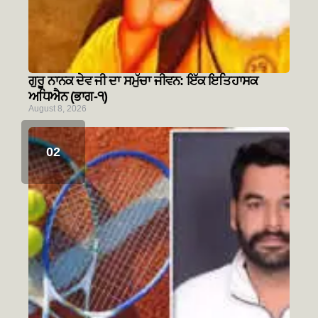
ਗੁਰੂ ਨਾਨਕ ਦੇਵ ਜੀ ਦਾ ਸਮੁੱਚਾ ਜੀਵਨ: ਇੱਕ ਇਤਿਹਾਸਕ
ਅਧਿਐਨ (ਭਾਗ-੧)
August 8, 2026