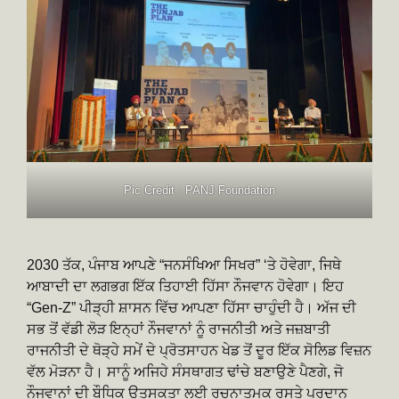
Pic Credit : PANJ Foundation
2030 ਤੱਕ, ਪੰਜਾਬ ਆਪਣੇ “ਜਨਸੰਖਿਆ ਸਿਖਰ” ‘ਤੇ ਹੋਵੇਗਾ, ਜਿਥੇ
ਆਬਾਦੀ ਦਾ ਲਗਭਗ ਇੱਕ ਤਿਹਾਈ ਹਿੱਸਾ ਨੌਜਵਾਨ ਹੋਵੇਗਾ। ਇਹ
“Gen-Z” ਪੀੜ੍ਹੀ ਸ਼ਾਸਨ ਵਿੱਚ ਆਪਣਾ ਹਿੱਸਾ ਚਾਹੁੰਦੀ ਹੈ। ਅੱਜ ਦੀ
ਸਭ ਤੋਂ ਵੱਡੀ ਲੋੜ ਇਨ੍ਹਾਂ ਨੌਜਵਾਨਾਂ ਨੂੰ ਰਾਜਨੀਤੀ ਅਤੇ ਜਜ਼ਬਾਤੀ
ਰਾਜਨੀਤੀ ਦੇ ਥੋੜ੍ਹੇ ਸਮੇਂ ਦੇ ਪ੍ਰੋਤਸਾਹਨ ਖੇਡ ਤੋਂ ਦੂਰ ਇੱਕ ਸੋਲਿਡ ਵਿਜ਼ਨ
ਵੱਲ ਮੋੜਨਾ ਹੈ। ਸਾਨੂੰ ਅਜਿਹੇ ਸੰਸਥਾਗਤ ਢਾਂਚੇ ਬਣਾਉਣੇ ਪੈਣਗੇ, ਜੋ
ਨੌਜਵਾਨਾਂ ਦੀ ਬੌਧਿਕ ਉਤਸੁਕਤਾ ਲਈ ਰਚਨਾਤਮਕ ਰਸਤੇ ਪ੍ਰਦਾਨ