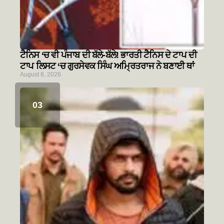
ਟੈਨਿਸ ‘ਚ ਵੀ ਪੰਜਾਬ ਦੀ ਬੱਲੇ-ਬੱਲੇ! ਭਾਰਤੀ ਟੈਨਿਸ ਦੇ ਟਾਪ ਦੀ
ਟਾਪ ਲਿਸਟ ‘ਚ ਗੁਰਸੇਵਕ ਸਿੰਘ ਅਮ੍ਰਿਤਰਾਜ ਨੇ ਬਣਾਈ ਥਾਂ
August 8, 2026