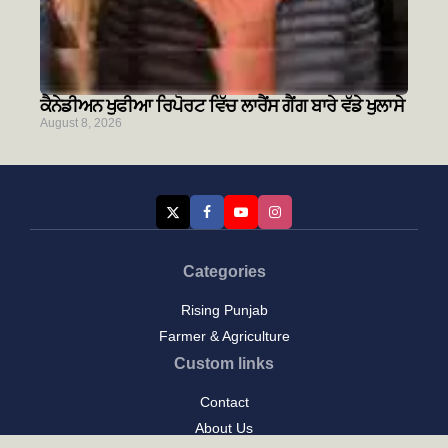
ਕੈਨੇਡੀਅਨ ਖੁਫੀਆ ਰਿਪੋਰਟ ਵਿੱਚ ਲਾਰੈਂਸ ਗੈਂਗ ਬਾਰੇ ਵੱਡੇ ਖੁਲਾਸੇ
August 8, 2026
Categories
Rising Punjab
Farmer & Agriculture
Custom links
Contact
About Us