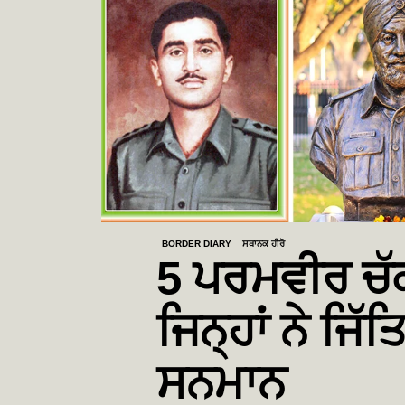
BORDER DIARY
ਸਥਾਨਕ ਹੀਰੋ
5 ਪਰਮਵੀਰ ਚੱਕ
ਜਿਨ੍ਹਾਂ ਨੇ ਜਿੱ
ਸਨਮਾਨ