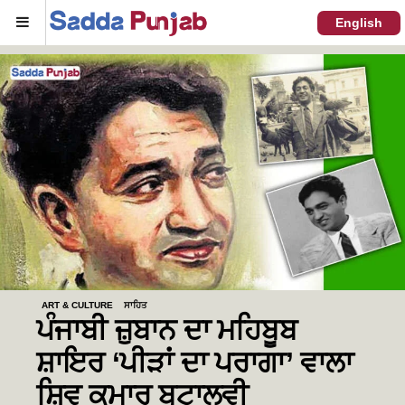
Menu
English
ART & CULTURE
ਸਾਹਿਤ
ਪੰਜਾਬੀ ਜ਼ੁਬਾਨ ਦਾ ਮਹਿਬੂਬ
ਸ਼ਾਇਰ ‘ਪੀੜਾਂ ਦਾ ਪਰਾਗਾ’ ਵਾਲਾ
ਸ਼ਿਵ ਕੁਮਾਰ ਬਟਾਲਵੀ