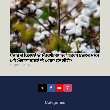
ਭਲੇ ਦਿਨਾਂ ਦੀਆਂ ਗੱਲਾਂ-(1)
August 7, 2026
ਪੰਜਾਬ ਦੇ ਕਿਸਾਨਾਂ ‘ਤੇ ਮੰਡਰਾਇਆ ਨਵਾਂ ਖ਼ਤਰਾ! ਬਦਲਦੇ ਮੌਸਮ
ਅਤੇ ਔੜ ਦਾ ਫ਼ਸਲਾਂ ‘ਤੇ ਅਸਰ! ਹੱਲ ਕੀ ਹੈ?
August 6, 2026
Categories