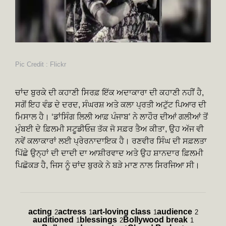
Pic Credit : Flickr
ਚਾਂਦ ਬੁਰਕੇ ਦੀ ਕਹਾਣੀ ਸਿਰਫ਼ ਇੱਕ ਅਦਾਕਾਰਾ ਦੀ ਕਹਾਣੀ ਨਹੀਂ ਹੈ,
ਸਗੋਂ ਇਹ ਵੰਡ ਦੇ ਦਰਦ, ਸੰਘਰਸ਼ ਅਤੇ ਕਲਾ ਪ੍ਰਤੀ ਅਟੁੱਟ ਪਿਆਰ ਦੀ
ਮਿਸਾਲ ਹੈ। ‘ਡਾਂਸਿੰਗ ਲਿਲੀ ਆਫ਼ ਪੰਜਾਬ’ ਨੇ ਲਾਹੌਰ ਦੀਆਂ ਗਲੀਆਂ ਤੋਂ
ਮੁੰਬਈ ਦੇ ਫ਼ਿਲਮੀ ਸਟੂਡੀਓਜ਼ ਤੱਕ ਜੋ ਸਫ਼ਰ ਤੈਅ ਕੀਤਾ, ਉਹ ਅੱਜ ਵੀ
ਨਵੇਂ ਕਲਾਕਾਰਾਂ ਲਈ ਪ੍ਰੇਰਨਾਦਾਇਕ ਹੈ। ਰਣਵੀਰ ਸਿੰਘ ਦੀ ਸਫ਼ਲਤਾ
ਪਿੱਛੇ ਉਨ੍ਹਾਂ ਦੀ ਦਾਦੀ ਦਾ ਆਸ਼ੀਰਵਾਦ ਅਤੇ ਉਹ ਸ਼ਾਨਦਾਰ ਫ਼ਿਲਮੀ
ਪਿਛੋਕੜ ਹੈ, ਜਿਸ ਨੂੰ ਚਾਂਦ ਬੁਰਕੇ ਨੇ ਬੜੇ ਮਾਣ ਨਾਲ ਸਿਰਜਿਆ ਸੀ।
acting
actress
art-loving class
audience
2
1
1
2
auditioned
blessings
Bollywood break
1
2
1