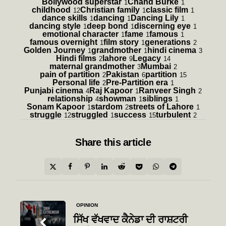
Bollywood superstar
Chand Burke
1
1
childhood
Christian family
classic film
12
1
1
dance skills
dancing
Dancing Lily
1
1
1
dancing style
deep bond
discerning eye
1
1
1
emotional character
fame
famous
1
1
1
famous overnight
film story
generations
1
1
2
Golden Journey
grandmother
hindi cinema
1
1
3
Hindi films
lahore
Legacy
2
9
14
maternal grandmother
Mumbai
3
2
pain of partition
Pakistan
partition
2
6
15
Personal life
Pre-Partition era
2
1
Punjabi cinema
Raj Kapoor
Ranveer Singh
4
1
2
relationship
showman
siblings
4
1
1
Sonam Kapoor
stardom
streets of Lahore
1
2
1
struggle
struggled
success
turbulent
12
1
15
2
Share
this article
Post
OPINION
navigation
ਸਿੱਖ ਵੱਖਵਾਦ ਕੈਨੇਡਾ ਦੀ ਰਾਸ਼ਟਰੀ