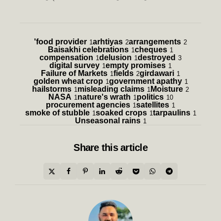
'food provider
arhtiyas
arrangements
1
2
2
Baisakhi celebrations
cheques
1
1
compensation
delusion
destroyed
1
1
3
digital survey
empty promises
1
1
Failure of Markets
fields
girdawari
1
2
1
golden wheat crop
government apathy
1
1
hailstorms
misleading claims
Moisture
1
1
2
NASA
nature's wrath
politics
1
1
10
procurement agencies
satellites
1
1
smoke of stubble
soaked crops
tarpaulins
1
1
1
Unseasonal rains
1
Share
this article