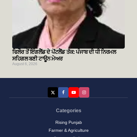
ਫਿਲੌਰ ਤੋਂ ਇੰਗਲੈਂਡ ਦੇ ਪੋਂਟਲੈਂਡ ਤੱਕ: ਪੰਜਾਬ ਦੀ ਧੀ ਨਿਰਮਲ
ਸਹਿਗਲ ਬਣੀ ਟਾਊਨ ਮੇਅਰ
August 6, 2026
Categories
Rising Punjab
Farmer & Agriculture