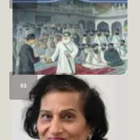
ਸਿੱਖ ਇਤਿਹਾਸ ਅਤੇ ਚਾਬੀਆਂ ਦਾ ਮੋਰਚਾ
August 6, 2026