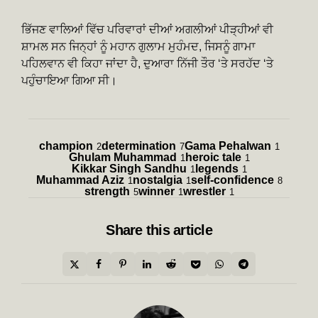
ਭਿੱਜਣ ਵਾਲਿਆਂ ਵਿੱਚ ਪਰਿਵਾਰਾਂ ਦੀਆਂ ਅਗਲੀਆਂ ਪੀੜ੍ਹੀਆਂ ਵੀ
ਸ਼ਾਮਲ ਸਨ ਜਿਨ੍ਹਾਂ ਨੂੰ ਮਹਾਨ ਗੁਲਾਮ ਮੁਹੰਮਦ, ਜਿਸਨੂੰ ਗਾਮਾ
ਪਹਿਲਵਾਨ ਵੀ ਕਿਹਾ ਜਾਂਦਾ ਹੈ, ਦੁਆਰਾ ਨਿੱਜੀ ਤੌਰ ‘ਤੇ ਸਰਹੱਦ ‘ਤੇ
ਪਹੁੰਚਾਇਆ ਗਿਆ ਸੀ।
champion
determination
Gama Pehalwan
2
7
1
Ghulam Muhammad
heroic tale
1
1
Kikkar Singh Sandhu
legends
1
1
Muhammad Aziz
nostalgia
self-confidence
1
1
8
strength
winner
wrestler
5
1
1
Share
this article