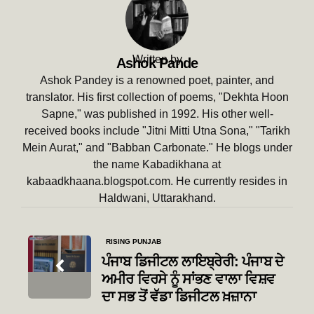
Written by
Ashok Pande
Ashok Pandey is a renowned poet, painter, and
translator. His first collection of poems, "Dekhta Hoon
Sapne," was published in 1992. His other well-
received books include "Jitni Mitti Utna Sona," "Tarikh
Mein Aurat," and "Babban Carbonate." He blogs under
the name Kabadikhana at
kabaadkhaana.blogspot.com. He currently resides in
Haldwani, Uttarakhand.
Post
RISING PUNJAB
navigation
ਪੰਜਾਬ ਡਿਜੀਟਲ ਲਾਇਬ੍ਰੇਰੀ: ਪੰਜਾਬ ਦੇ
ਅਮੀਰ ਵਿਰਸੇ ਨੂੰ ਸਾਂਭਣ ਵਾਲਾ ਵਿਸ਼ਵ
ਦਾ ਸਭ ਤੋਂ ਵੱਡਾ ਡਿਜੀਟਲ ਖ਼ਜ਼ਾਨਾ