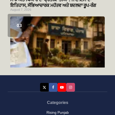
ਇਤਿਹਾਸ, ਸੱਭਿਆਚਾਰਕ ਮਹੱਤਵ ਅਤੇ ਬਦਲਦਾ ਰੂਪ-ਰੰਗ
August 7, 2026
Categories
Rising Punjab
ਭਲੇ ਦਿਨਾਂ ਦੀਆਂ ਗੱਲਾਂ-(1)