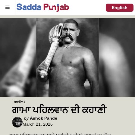
Menu
English
ਸ਼ਖ਼ਸੀਅਤ
ਗਾਮਾ ਪਹਿਲਵਾਨ ਦੀ ਕਹਾਣੀ
Posted
by
Ashok Pande
March 21, 2026
by