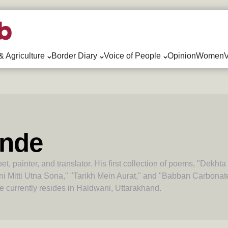
& Agriculture
Border Diary
Voice of People
Opinion
WomenV
nde
, painter, and translator. His first collection of poems, "Dekh
tni Mitti Utna Sona," "Tarikh Mein Aurat," and "Babban Carbon
currently resides in Haldwani, Uttarakhand.