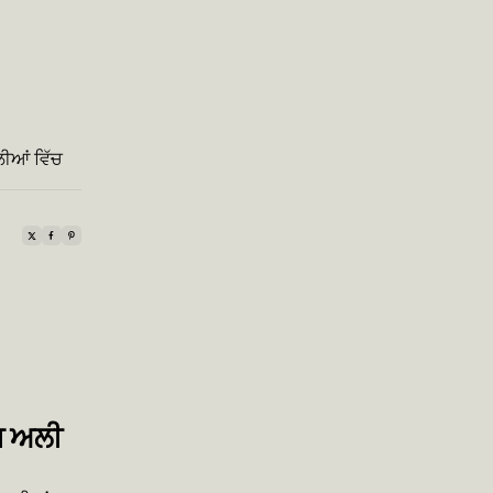
ੀਆਂ ਵਿੱਚ
ਮ ਅਲੀ