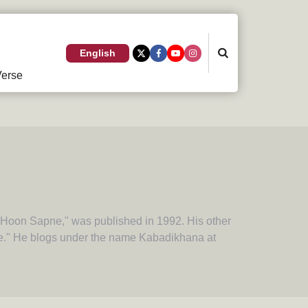
Search
English
erse
ta Hoon Sapne," was published in 1992. His other
ate." He blogs under the name Kabadikhana at