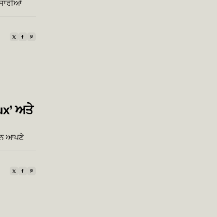
 ਸਾਰੀਆਂ
x’ ਅਤੇ
ਿਨ ਆਪਣੇ