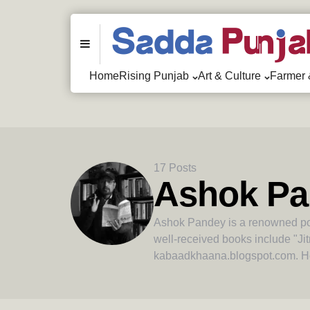
Menu
Home
Rising Punjab
Art & Culture
Farmer 
17 Posts
Ashok Pa
Ashok Pandey is a renowned poet
well-received books include "Ji
kabaadkhaana.blogspot.com. He 