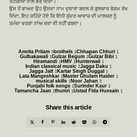
ਤੋਹਫ਼ਿਆਂ ਨਾਲ ਭਰ ਦਿੰਦਾ।
ਉਸ ਤੋਂ ਬਾਅਦ ਉਹ ਉਸਦਾ ਨਾਮ ਦੁਬਾਰਾ ਬਦਲ ਕੇ ਗੁਲਜ਼ਾਰ ਬੇਗਮ ਰੱਖ
ਦਿੰਦਾ, ਇਹ ਕਹਿੰਦੇ ਹੋਏ ਕਿ ਇੰਨੀ ਸੁੰਦਰ ਆਵਾਜ਼ ਦੀ ਮਾਲਕਣ ਨੂੰ
ਤਮੰਚਾ ਵਰਗਾ ਨਾਂਅ ਜ਼ਰਾ ਵੀ ਨਹੀਂ ਫਬਦਾ।
Amrita Pritam
brothels
Chhapan Chhuri
5
1
1
Gulbakawali
Gulzar Begum
Gulzar Bibi
1
1
1
Hiramandi
HMV
Hunterwali
1
1
1
Indian classical music
Jagga Daku
2
1
Jagga Jatt
Kartar Singh Duggal
1
1
Lata Mangeshkar
Master Ghulam Haider
2
1
musical skills
Noor Jahan
1
3
Punjabi folk songs
Surinder Kaur
1
1
Tamancha Jaan
thumri
Ustad Fida Hussain
1
1
1
Share
this article