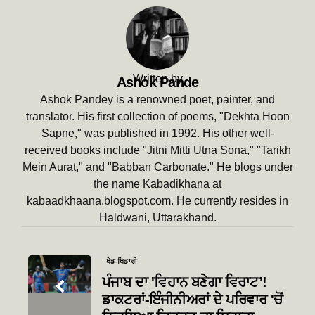
Written by
Ashok Pande
Ashok Pandey is a renowned poet, painter, and
translator. His first collection of poems, "Dekhta Hoon
Sapne," was published in 1992. His other well-
received books include "Jitni Mitti Utna Sona," "Tarikh
Mein Aurat," and "Babban Carbonate." He blogs under
the name Kabadikhana at
kabaadkhaana.blogspot.com. He currently resides in
Haldwani, Uttarakhand.
Post
ਖੇਡ-ਖਿਡਾਰੀ
navigation
ਪੰਜਾਬ ਦਾ 'ਵਿਹਾਨ ਬਣੇਗਾ ਵਿਰਾਟ’!
ਡਾਕਟਰਾਂ-ਇੰਜੀਨੀਅਰਾਂ ਦੇ ਪਰਿਵਾਰ 'ਚੋਂ