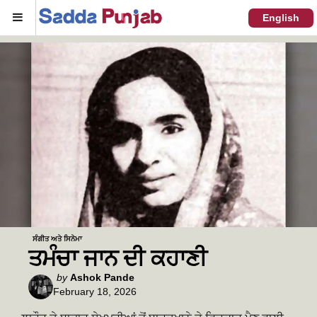
Menu
English
ਸੰਗੀਤ ਅਤੇ ਸਿਨੇਮਾ
ਤਮੰਚਾ ਜਾਨ ਦੀ ਕਹਾਣੀ
Posted
by
Ashok Pande
February 18, 2026
by