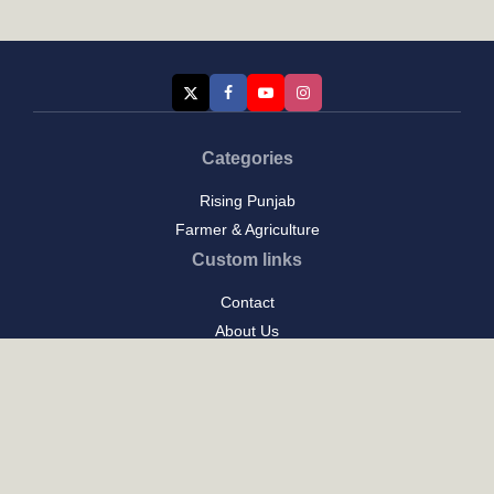
Categories
Rising Punjab
Farmer & Agriculture
Custom links
Contact
About Us
Privacy Policy
Terms of Use
Custom links
Email Us :
[email protected]
Address : New Delhi