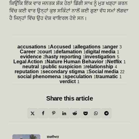
ਕਿਉਂਕਿ ਇੱਕ ਵਾਰ ਜਨਤਕ ਸ਼ੱਕ ਹੇਠਾਂ ਡਿੱਗੀ ਸਾਖ ਨੂੰ ਮੁੜ ਖੜ੍ਹਾ ਕਰਨ
ਵਿੱਚ ਕਈ ਵਾਰ ਉਨ੍ਹਾਂ ਕੁਝ ਸਕਿੰਟਾਂ ਨਾਲੋਂ ਕਈ ਗੁਣਾ ਵੱਧ ਸਮਾਂ ਲੱਗਦਾ
ਹੈ ਜਿਨ੍ਹਾਂ ਵਿੱਚ ਉਹ ਦੋਸ਼ ਵਾਇਰਲ ਹੋਏ ਸਨ।
accusations
Accused
allegations
anger
1
1
1
3
Career
court
defamation
digital media
2
1
1
1
evidence
hasty reporting
investigation
2
1
5
Legal Action
Nature Human Behavior
Netflix
1
1
1
neutral
public suspicion
relationship
1
1
4
reputation
secondary stigma
Social media
1
1
22
social phenomena
speculation
traumatic
1
1
1
verdict
1
Share
this article
Post
ਸ਼ਖ਼ਸੀਅਤ