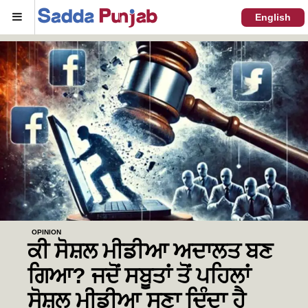
Menu
English
OPINION
ਕੀ ਸੋਸ਼ਲ ਮੀਡੀਆ ਅਦਾਲਤ ਬਣ
ਗਿਆ? ਜਦੋਂ ਸਬੂਤਾਂ ਤੋਂ ਪਹਿਲਾਂ
ਸੋਸ਼ਲ ਮੀਡੀਆ ਸੁਣਾ ਦਿੰਦਾ ਹੈ