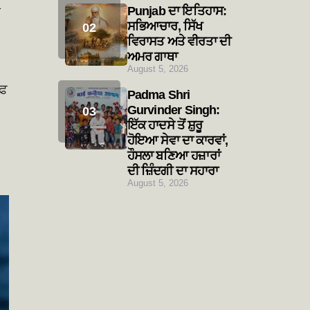
Punjab ਦਾ ਇਤਿਹਾਸ:
ੀ
ਸਭਿਆਚਾਰ, ਸਿੱਖ
ਵਿਰਾਸਤ ਅਤੇ ਵੀਰਤਾ ਦੀ
ਅਮਰ ਗਾਥਾ
August 5, 2026
ਫ਼
Padma Shri
Gurvinder Singh:
ਇੱਕ ਹਾਦਸੇ ਤੋਂ ਸ਼ੁਰੂ
ਹੋਇਆ ਸੇਵਾ ਦਾ ਕਾਰਵਾਂ,
ਹੌਸਲਾ ਬਣਿਆ ਹਜ਼ਾਰਾਂ
ਦੀ ਜ਼ਿੰਦਗੀ ਦਾ ਸਹਾਰਾ
August 5, 2026