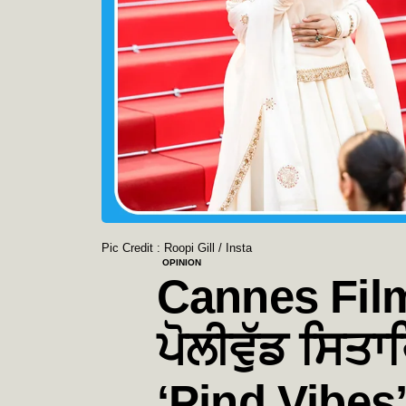
Pic Credit : Roopi Gill / Insta
OPINION
Cannes Film
ਪੋਲੀਵੁੱਡ ਸਿਤਾ
‘Pind Vibes’ 