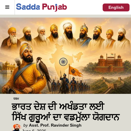
Menu
English
ਧਰਮ
ਭਾਰਤ ਦੇਸ਼ ਦੀ ਅਖੰਡਤਾ ਲਈ
ਸਿੱਖ ਗੁਰੂਆਂ ਦਾ ਵਡਮੁੱਲਾ ਯੋਗਦਾਨ
Posted
by
Asst. Prof. Ravinder Singh
June 6, 2026
by