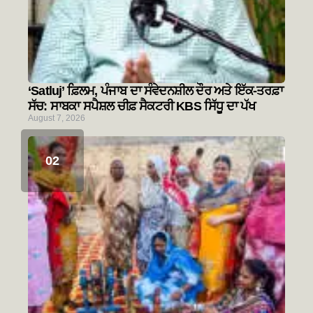
‘Satluj’ ਫ਼ਿਲਮ, ਪੰਜਾਬ ਦਾ ਸੰਵੇਦਨਸ਼ੀਲ ਦੌਰ ਅਤੇ ਇੱਕ-ਤਰਫ਼ਾ
ਸੱਚ: ਸਾਬਕਾ ਸਪੈਸ਼ਲ ਚੀਫ਼ ਸੈਕਟਰੀ KBS ਸਿੱਧੂ ਦਾ ਪੱਖ
August 7, 2026