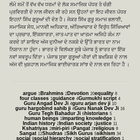
ਲੰਮੇ ਸਮੇਂ ਤੋਂ ਵੱਖ ਵੱਖ ਧਰਮਾਂ ਦੇ ਲੋਕ ਸਮਾਜਿਕ ਪੱਧਰ ਤੇ ਚੰਗੀ
ਪ੍ਰਵਿਰਤੀ ਦੇ ਨਾਲ ਜੀਵਨ ਜੀ ਰਹੇ ਸਨ ਉਹਨਾਂ ਦਾ ਇਹ ਜੀਵਨ ਪੱਧਰ
ਇਹਨਾਂ ਸਿੱਖ ਗੁਰੂਆਂ ਦੀ ਦੇਣ ਹੈ। ਜੇਕਰ ਸਿੱਖ ਗੁਰੂ ਸਮਾਜ ਭਲਾਈ,
ਸਮਾਜਿਕ ਸੇਧ, ਮਾਨਵੀ ਅਧਿਕਾਰ, ਅੱਤਿਆਚਾਰ ਦੇ ਵਿਰੁੱਧ ਸਿੱਖਿਆਵਾਂ
ਦਾ ਪ੍ਰਚਾਰ, ਇੱਕਸਾਰਤਾ, ਜਾਤ-ਪਾਤ ਦਾ ਖਾਤਮਾ ਅਜਿਹੇ ਕੰਮ ਨਾ
ਕਰਦੇ ਤਾਂ ਸ਼ਾਇਦ ਅੱਜ ਦੁਨੀਆ ਦੇ ਨਕਸ਼ੇ ਦੇ ਉੱਤੇ ਭਾਰਤ ਦਾ ਨਾਮ
ਨਿਸ਼ਾਨ ਨਾ ਹੁੰਦਾ। ਭਾਰਤ ਦੇ ਵਿਲੱਖਣ ਸੂਬੇ ਪੰਜਾਬ ਨੂੰ ਭਾਰਤ ਦਾ ਇੱਕ
ਨਵਾਂ ਸਵਰੂਪ ਦਿੱਤਾ। ਪੰਜਾਬ ਸੂਬਾ ਗੁਰੂਆਂ ਪੀਰਾਂ ਦੀ ਬਖਸ਼ਿਸ਼ ਦੇ ਨਾਲ
ਅੱਜ ਵੀ ਖੁਸ਼ਹਾਲ ਸਮਾਜਿਕ ਭਾਈਚਾਰਕ ਸਾਂਝ ਦੇ ਨਾਲ ਵਸ ਰਿਹਾ ਹੈ ।
argue
Brahmins
Devotion
equality
1
2
20
8
four classes
guidance
Gurmukhi script
1
4
4
Guru Angad Dev Ji
guru arjan dev ji
4
10
guru hargobind sahib ji
Guru Nanak Dev Ji
4
16
Guru Tegh Bahadur Ji
historians
6
5
human beings
imparting knowledge
1
1
Indian history
Indian society
justice
2
1
11
Kshatriyas
miri-piri
Pangat
religious
2
6
2
8
Sangat
Shudras
Sikh Gurus
sikhism
12
1
5
34
social
social hierarchy
social stratification
9
2
1