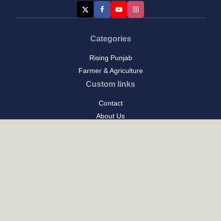
Categories
Rising Punjab
ਭਲੇ ਦਿਨਾਂ ਦੀਆਂ ਗੱਲਾਂ-(1)
August 7, 2026
Farmer & Agriculture
Custom links
Contact
About Us
Privacy Policy
Terms of Use
Custom links
Email Us :
[email protected]
Address : New Delhi
Posts
ਪੰਜਾਬ ਦਾ ਪਕਵਾਨ: ਇਤਿਹਾਸ ਅਤੇ ਪਰੰਪਰਾ ਦਾ ਸੁਆਦ