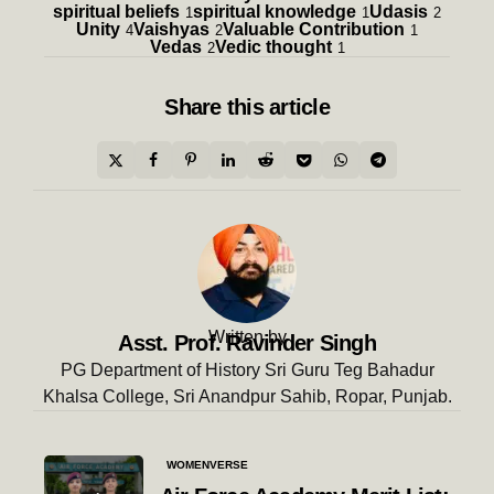
spiritual beliefs
spiritual knowledge
Udasis
1
1
2
Unity
Vaishyas
Valuable Contribution
4
2
1
Vedas
Vedic thought
2
1
Share
this article
Written by
Asst. Prof. Ravinder Singh
PG Department of History Sri Guru Teg Bahadur
Khalsa College, Sri Anandpur Sahib, Ropar, Punjab.
Post
WOMENVERSE
navigation