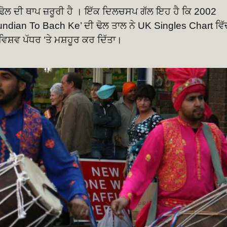
ਕੇ ਢੋਲ ਦੀ ਥਾਪ ਜ਼ਰੂਰੀ ਹੈ । ਇੱਕ ਦਿਲਚਸਪ ਗੱਲ ਇਹ ਹੈ ਕਿ 2002
Mundian To Bach Ke’ ਦੀ ਢੋਲ ਤਾਲ ਨੇ UK Singles Chart ਵਿੱ
 ਵਿਸ਼ਵ ਪੱਧਰ ‘ਤੇ ਮਸ਼ਹੂਰ ਕਰ ਦਿੱਤਾ।