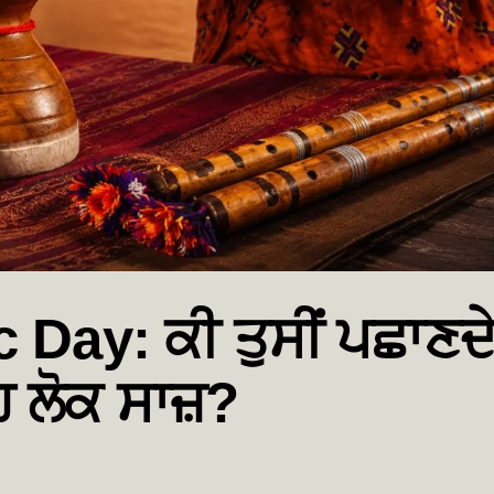
Day: ਕੀ ਤੁਸੀਂ ਪਛਾਣਦ
ਹ ਲੋਕ ਸਾਜ਼?