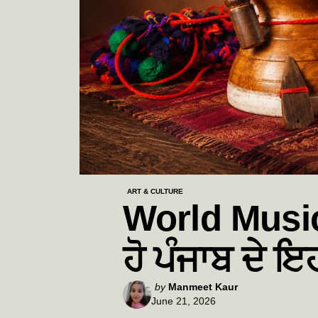
ART & CULTURE
World Music 
ਹੋ ਪੰਜਾਬ ਦੇ ਇ
Posted
by
Manmeet Kaur
June 21, 2026
by