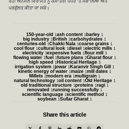
ਰਹੀ ਅਨਮੋਲ ਵਿਰਾਸਤ ਨੂੰ ਕੌਮਾਂਤਰੀ ਪੱਧਰ ‘ਤੇ ਸੰਭਾਲਿਆ ਅਤੇ
ਪਰਫੁੱਲਤ ਕੀਤਾ ਜਾ ਸਕੇ।
150-year-old
ash content
barley
1
1
1
big industry
British
carbohydrates
1
2
1
centuries-old
Chakki Nala
coarse grains
1
1
1
cool flour
cultural look
diesel
electric mills
1
1
1
1
electricity
expensive fuels
flour mill
3
1
3
flowing water
fuel
future plans
Gharat flour
1
1
2
1
high speed
Historical Heritage
1
3
irrigation system
jowar
Karanvir Singh Gill
1
1
1
kinetic energy of water
maize
mill dates
1
1
1
Millets
modern era
multigrain
2
1
1
natural technology
oil content
Old Heritage
1
1
1
old traditional structure
proteins
ragi
1
1
1
renovated
running successfully
1
1
scientific language
scientific method
1
1
soybean
Sullar Gharat
1
1
Share
this article