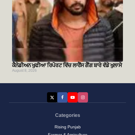
ਕੈਨੇਡੀਅਨ ਖੁਫੀਆ ਰਿਪੋਰਟ ਵਿੱਚ ਲਾਰੈਂਸ ਗੈਂਗ ਬਾਰੇ ਵੱਡੇ ਖੁਲਾਸੇ
August 8, 2026
Categories
Rising Punjab
Farmer & Agriculture