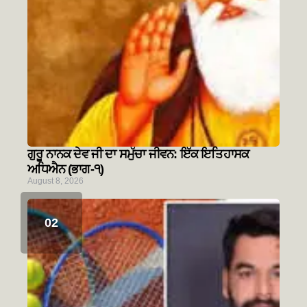
ਗੁਰੂ ਨਾਨਕ ਦੇਵ ਜੀ ਦਾ ਸਮੁੱਚਾ ਜੀਵਨ: ਇੱਕ ਇਤਿਹਾਸਕ
ਅਧਿਐਨ (ਭਾਗ-੧)
August 8, 2026