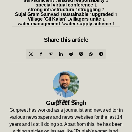
self-sufficient
shared responsibility
3
1
special virtual conference
1
strong infrastructure
struggling
1
2
Sujal Gram Samvad
sustainable
upgraded
1
1
1
Village 'Gil Kalan'
villagers unite
1
1
water management
water supply scheme
3
1
Share
this article
Written by
Gurpreet Singh
Gurpreet has worked as a journalist and news editor in
various newspapers and news websites for the last 14
years and is still doing so. Apart from this, he has been
writing articles on issues like "Punjab's water, land,