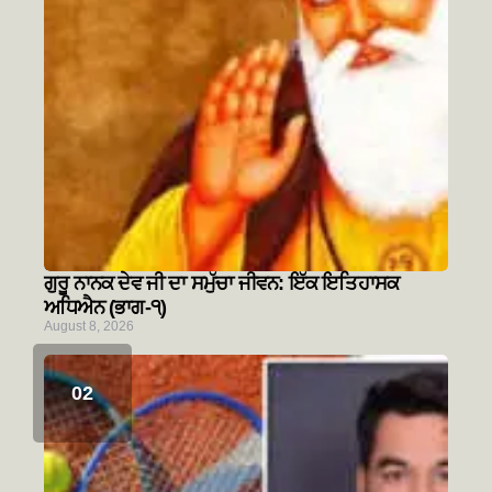
ਗੁਰੂ ਨਾਨਕ ਦੇਵ ਜੀ ਦਾ ਸਮੁੱਚਾ ਜੀਵਨ: ਇੱਕ ਇਤਿਹਾਸਕ
ਅਧਿਐਨ (ਭਾਗ-੧)
August 8, 2026