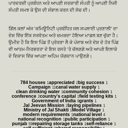
ਪਾਰਦਰਸ਼ੀ ਪ੍ਰਬੰਧਨ ਅਤੇ ਆਪਣੀ ਸਰਕਾਰੀ ਸੰਪਤੀ ਨੂੰ ਆਪਣੀ ਨਿਜੀ
ਸੰਪਤੀ ਸਮਝ ਕੇ ਉਸ ਦੀ ਸੰਭਾਲ ਕਰਨ ਦੀ ਸੋਚ ਦੀ।
ਗਿੱਲ ਕਲਾਂ ਅੱਜ ‘ਕਮਿਊਨਿਟੀ ਪ੍ਰਬੰਧਿਤ ਜਲ ਸਪਲਾਈ ਪ੍ਰਣਾਲੀ’ ਦਾ
ਦੇਸ਼ ਵਿੱਚ ਇੱਕ ਸਰਵੋਤਮ ਅਤੇ ਚਮਕਦਾ ਹੋਇਆ ਮਾਡਲ ਬਣ ਚੁੱਕਾ ਹੈ।
ਉਮੀਦ ਹੈ ਕਿ ਇਸ ਪਿੰਡ ਤੋਂ ਪ੍ਰੇਰਣਾ ਲੈ ਕੇ ਪੰਜਾਬ ਅਤੇ ਦੇਸ਼ ਦੇ ਹੋਰ ਪਿੰਡ
ਵੀ ਆਤਮ-ਨਿਰਭਰਤਾ ਦੇ ਇਸ ਰਸਤੇ ‘ਤੇ ਚੱਲਣਗੇ ਅਤੇ ਆਪਣੇ ਇਲਾਕੇ
ਦੇ ਵਿਕਾਸ ਵਿੱਚ ਆਪਣਾ ਅਹਿਮ ਯੋਗਦਾਨ ਪਾਉਣਗੇ।
784 houses
appreciated
big success
1
2
1
Campaign
canal water supply
11
1
clean drinking water
community cohesion
1
1
conference
country's capital
field testing kits
2
1
1
Government of India
grants
9
1
Jal Jeevan Mission
laying pipelines
2
1
Ministry of Jal Shakti
Model Village
1
1
modern requirements
national level
1
4
national recognition
public participation
1
1
punjab
repairing storage tanks
self-reliance
59
1
1