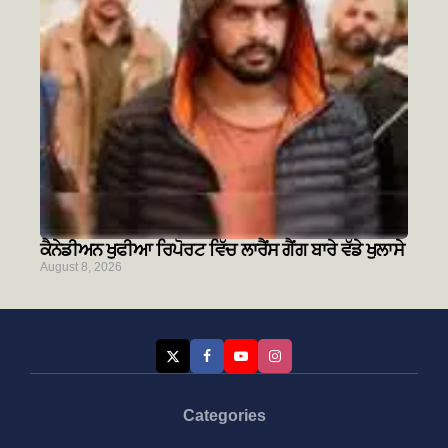
ਕੈਨੇਡੀਅਨ ਖੁਫੀਆ ਰਿਪੋਰਟ ਵਿੱਚ ਲਾਰੈਂਸ ਗੈਂਗ ਬਾਰੇ ਵੱਡੇ ਖੁਲਾਸੇ
August 8, 2026
Categories