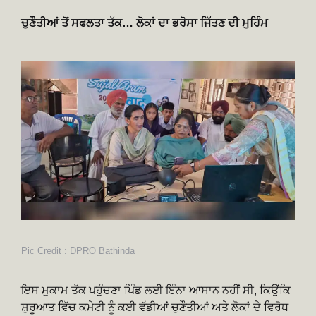
ਚੁਣੌਤੀਆਂ ਤੋਂ ਸਫਲਤਾ ਤੱਕ… ਲੋਕਾਂ ਦਾ ਭਰੋਸਾ ਜਿੱਤਣ ਦੀ ਮੁਹਿੰਮ
Pic Credit : DPRO Bathinda
ਇਸ ਮੁਕਾਮ ਤੱਕ ਪਹੁੰਚਣਾ ਪਿੰਡ ਲਈ ਇੰਨਾ ਆਸਾਨ ਨਹੀਂ ਸੀ, ਕਿਉਂਕਿ
ਸ਼ੁਰੂਆਤ ਵਿੱਚ ਕਮੇਟੀ ਨੂੰ ਕਈ ਵੱਡੀਆਂ ਚੁਣੌਤੀਆਂ ਅਤੇ ਲੋਕਾਂ ਦੇ ਵਿਰੋਧ