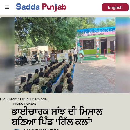
Menu
English
Pic Credit : DPRO Bathinda
RISING PUNJAB
ਭਾਈਚਾਰਕ ਸਾਂਝ ਦੀ ਮਿਸਾਲ
ਬਣਿਆ ਪਿੰਡ ‘ਗਿੱਲ ਕਲਾਂ’
Posted
by
Gurpreet Singh