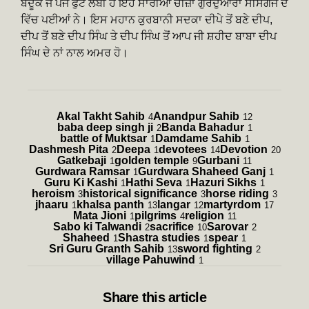
ਬੰਦੂਕ ਜੋ ਪੰਜ ਫੁੱਟ ਲੰਬੀ ਹੈ ਇਹ ਸਾਰੀਆਂ ਚੀਜ਼ਾਂ ਗੁਰਦੁਆਰਾ ਸੀਸਗੰਜ ਦੇ
ਵਿੱਚ ਪਈਆਂ ਨੇ। ਇਸ ਮਹਾਨ ਕੁਰਬਾਨੀ ਸਦਕਾ ਦੀਪੇ ਤੋਂ ਬਣੇ ਦੀਪ,
ਦੀਪ ਤੋਂ ਬਣੇ ਦੀਪ ਸਿੰਘ ਤੇ ਦੀਪ ਸਿੰਘ ਤੋਂ ਆਪ ਜੀ ਸ਼ਹੀਦ ਬਾਬਾ ਦੀਪ
ਸਿੰਘ ਦੇ ਨਾਂ ਨਾਲ ਅਮਰ ਹੋ।
Akal Takht Sahib
Anandpur Sahib
4
12
baba deep singh ji
Banda Bahadur
2
1
battle of Muktsar
Damdame Sahib
1
1
Dashmesh Pita
Deepa
devotees
Devotion
2
1
14
20
Gatkebaji
golden temple
Gurbani
1
9
11
Gurdwara Ramsar
Gurdwara Shaheed Ganj
1
1
Guru Ki Kashi
Hathi Seva
Hazuri Sikhs
1
1
1
heroism
historical significance
horse riding
3
3
3
jhaaru
khalsa panth
langar
martyrdom
1
13
12
17
Mata Jioni
pilgrims
religion
1
4
11
Sabo ki Talwandi
sacrifice
Sarovar
2
10
2
Shaheed
Shastra studies
spear
1
1
1
Sri Guru Granth Sahib
sword fighting
13
2
village Pahuwind
1
Share
this article