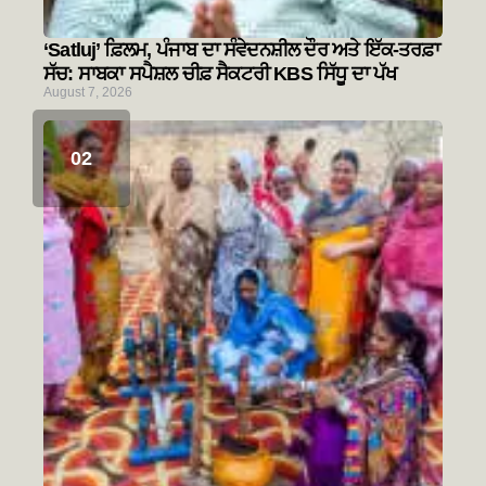
‘Satluj’ ਫ਼ਿਲਮ, ਪੰਜਾਬ ਦਾ ਸੰਵੇਦਨਸ਼ੀਲ ਦੌਰ ਅਤੇ ਇੱਕ-ਤਰਫ਼ਾ
ਸੱਚ: ਸਾਬਕਾ ਸਪੈਸ਼ਲ ਚੀਫ਼ ਸੈਕਟਰੀ KBS ਸਿੱਧੂ ਦਾ ਪੱਖ
August 7, 2026