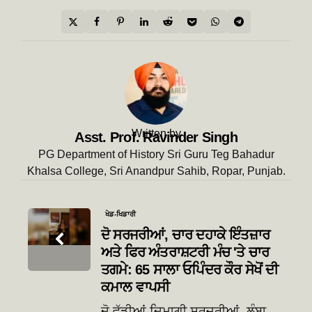
Written by
Asst. Prof. Ravinder Singh
PG Department of History Sri Guru Teg Bahadur
Khalsa College, Sri Anandpur Sahib, Ropar, Punjab.
Post
ਖੇਡ-ਖਿਡਾਰੀ
navigation
ਦੋ ਸਰਜਰੀਆਂ, ਚਾਰ ਦਹਾਕੇ ਇੰਤਜ਼ਾਰ
ਅਤੇ ਫਿਰ ਅੰਤਰਾਸ਼ਟਰੀ ਮੰਚ 'ਤੇ ਚਾਰ
ਤਗਮੇ: 65 ਸਾਲਾ ਓਪਿੰਦਰ ਕੌਰ ਸੇਖੋਂ ਦੀ
ਕਮਾਲ ਵਾਪਸੀ
ਦੋ ਵੱਡੀਆਂ ਦਿਮਾਗੀ ਸਰਜਰੀਆਂ, ਲੰਬਾ