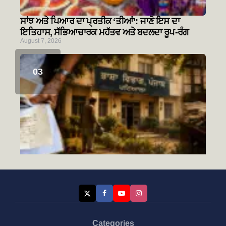
ਸਾਂਝ ਅਤੇ ਪਿਆਰ ਦਾ ਪ੍ਰਤੀਕ ‘ਤੀਆਂ’: ਜਾਣੋ ਇਸ ਦਾ
ਇਤਿਹਾਸ, ਸੱਭਿਆਚਾਰਕ ਮਹੱਤਵ ਅਤੇ ਬਦਲਦਾ ਰੂਪ-ਰੰਗ
August 7, 2026
Categories