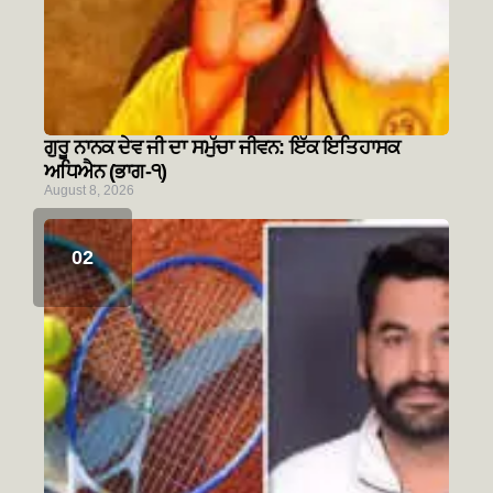
ਗੁਰੂ ਨਾਨਕ ਦੇਵ ਜੀ ਦਾ ਸਮੁੱਚਾ ਜੀਵਨ: ਇੱਕ ਇਤਿਹਾਸਕ
ਅਧਿਐਨ (ਭਾਗ-੧)
August 8, 2026