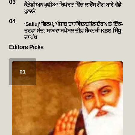
ਕੈਨੇਡੀਅਨ ਖੁਫੀਆ ਰਿਪੋਰਟ ਵਿੱਚ ਲਾਰੈਂਸ ਗੈਂਗ ਬਾਰੇ ਵੱਡੇ
ਖੁਲਾਸੇ
‘Satluj’ ਫ਼ਿਲਮ, ਪੰਜਾਬ ਦਾ ਸੰਵੇਦਨਸ਼ੀਲ ਦੌਰ ਅਤੇ ਇੱਕ-
ਤਰਫ਼ਾ ਸੱਚ: ਸਾਬਕਾ ਸਪੈਸ਼ਲ ਚੀਫ਼ ਸੈਕਟਰੀ KBS ਸਿੱਧੂ
ਦਾ ਪੱਖ
Editors Picks