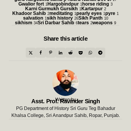
Gwalior fort
Hargobindpur
horse riding
1
1
3
Karni Gurmukh Gursikh
Kartarpur
1
2
Khadoor Sahib
meditating
pearly eyes
pyre
2
1
1
1
salvation
sikh history
Sikh Panth
1
26
10
sikhism
Sri Darbar Sahib
tears
weapons
34
6
2
9
Share
this article
Written by
Asst. Prof. Ravinder Singh
PG Department of History Sri Guru Teg Bahadur
Khalsa College, Sri Anandpur Sahib, Ropar, Punjab.