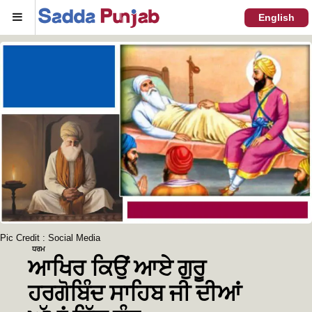
Menu
English
Pic Credit : Social Media
ਧਰਮ
ਆਖਿਰ ਕਿਉਂ ਆਏ ਗੁਰੂ
ਹਰਗੋਬਿੰਦ ਸਾਹਿਬ ਜੀ ਦੀਆਂ